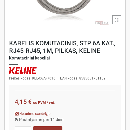
KABELIS KOMUTACINIS, STP 6A KAT.,
RJ45-RJ45, 1M, PILKAS, KELINE
Komutaciniai kabeliai
Prekės kodas: KEL-C6A-P-010
EAN kodas: 8585051701189
4,15 €
su PVM
/ vnt.
Neturime sandėlyje
Pristatysime per 14 dien.