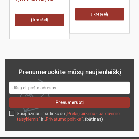
su PVM
/ vnt.
Į krepšelį
Į krepšelį
Prenumeruokite mūsų naujienlaiškį
Prenumeruoti
Susipažinau ir sutinku su
„Prekių pirkimo - pardavimo
taisyklėmis“
ir
„Privatumo politika“
.
(būtinas)