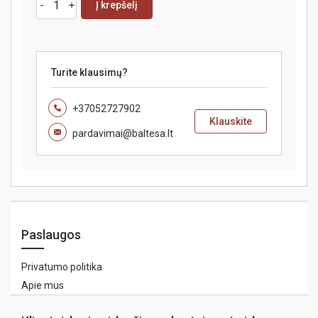
Į krepšelį
Turite klausimų?
+37052727902
Klauskite
pardavimai@baltesa.lt
Paslaugos
Privatumo politika
Apie mus