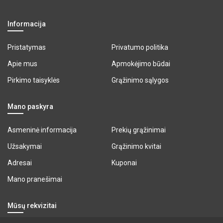
Informacija
Pristatymas
Privatumo politika
Apie mus
Apmokėjimo būdai
Pirkimo taisyklės
Grąžinimo sąlygos
Mano paskyra
Asmeninė informacija
Prekių grąžinimai
Užsakymai
Grąžinimo kvitai
Adresai
Kuponai
Mano pranešimai
Mūsų rekvizitai