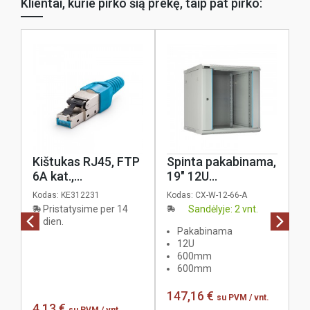
Klientai, kurie pirko šią prekę, taip pat pirko:
Kištukas RJ45, FTP
Spinta pakabinama,
P
6A kat.,
19" 12U
S
užspaudžiamas be
600x600mm, IP20,
2
Kodas:
KE312231
Kodas:
CX-W-12-66-A
Ko
įrankio, FM45,
stiklinės durys,
s
Pristatysime per 14
Sandėlyje: 2 vnt.
KELine
nuimami šonai,
K
dien.
Pakabinama
pilka, coreX
12U
600mm
600mm
147,16 €
8
su PVM
/ vnt.
4,13 €