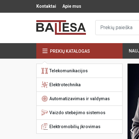
Kontaktai
Apie mus
NAU
PREKIŲ KATALOGAS
Telekomunikacijos
ovimo stotelės
Elektrotechnika
Automatizavimas ir valdymas
Vaizdo stebėjimo sistemos
Elektromobilių įkrovimas