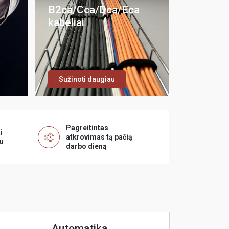
B2ca/Cca/Dca/Eca
kabeliai
Sužinoti daugiau
Pagreitintas
i
atkrovimas tą pačią
u
darbo dieną
Automatika