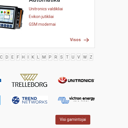
Unitronics valdikliai
Evikon jutikliai
GSM modemai
Visos
C
D
E
F
H
I
K
L
M
P
R
S
T
U
V
W
Z
Visi gamintojai