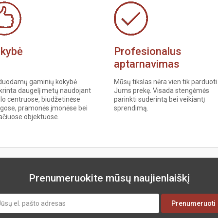
Profesionalus
kybė
aptarnavimas
Mūsų tikslas nėra vien tik parduoti
duodamų gaminių kokybė
Jums prekę. Visada stengėmės
krinta daugelį metų naudojant
parinkti suderintą bei veikiantį
lo centruose, biudžetinėse
sprendimą.
aigose, pramonės įmonėse bei
ačiuose objektuose.
Prenumeruokite mūsų naujienlaiškį
Prenumeruoti