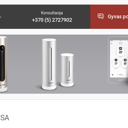
Konsultacija
Gyvas po
+370 (5) 2727902
ESA