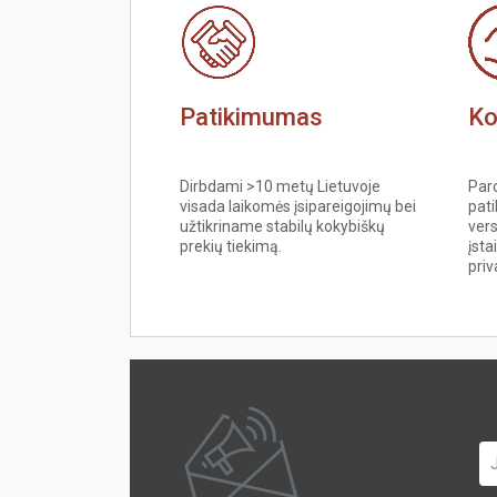
Patikimumas
Ko
Dirbdami >10 metų Lietuvoje
Par
visada laikomės įsipareigojimų bei
pati
užtikriname stabilų kokybiškų
vers
prekių tiekimą.
įst
priv