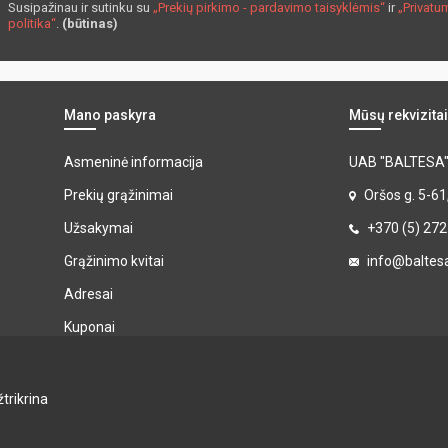
Susipažinau ir sutinku su
„Prekių pirkimo - pardavimo taisyklėmis“
ir
„Privatu
politika“
.
(būtinas)
Mano paskyra
Mūsų rekvizitai
Asmeninė informacija
UAB "BALTESA
Prekių grąžinimai
Oršos g. 5-61
Užsakymai
+370 (5) 27
Grąžinimo kvitai
info@baltesa
Adresai
Kuponai
Mano pranešimai
trikrina