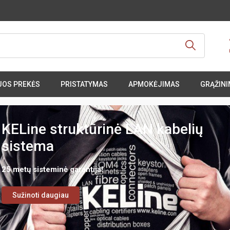
JOS PREKĖS
PRISTATYMAS
APMOKĖJIMAS
GRĄŽINI
KELine struktūrinė LAN kabelių
sistema
25 metų sisteminė garantija!
Sužinoti daugiau