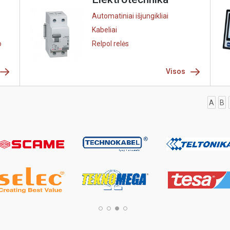
Automatiniai išjungikliai
Kabeliai
o
Relpol relės
Visos
A
B