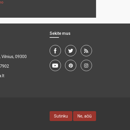
mo
Sekite mus
"
, Vilnius, 09300
27902
.lt
Sutinku
Ne, ačiū