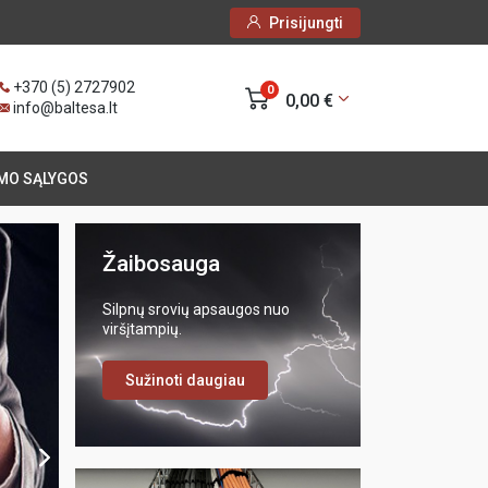
Prisijungti
+370 (5) 2727902
0
0,00 €
info@baltesa.lt
MO SĄLYGOS
Žaibosauga
VALENA LIFE / JUODA
Silpnų srovių apsaugos nuo
viršįtampių.
Sužinoti daugiau
Sužinoti daugiau