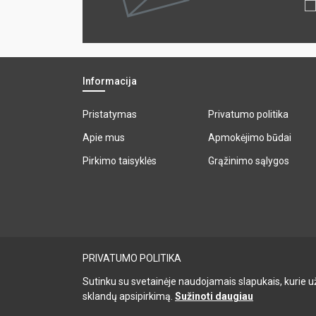
Informacija
Pristatymas
Privatumo politika
Apie mus
Apmokėjimo būdai
Pirkimo taisyklės
Grąžinimo sąlygos
PRIVATUMO POLITIKA
Sutinku su svetainėje naudojamais slapukais, kurie už
sklandų apsipirkimą.
Sužinoti daugiau
© 2026 UAB "BALTESA". Visos teisės saugomos.