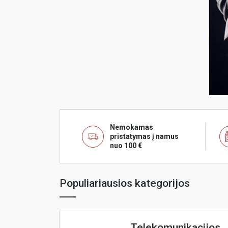
daugiau
Nemokamas
pristatymas į namus
nuo 100 €
Populiariausios kategorijos
Telekomunikacijos