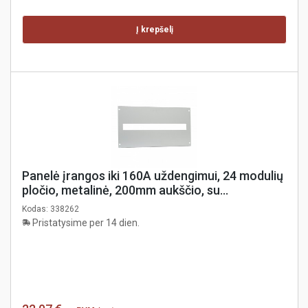
Į krepšelį
Panelė įrangos iki 160A uždengimui, 24 modulių
pločio, metalinė, 200mm aukščio, su
fiksatoriais, skydui S 630 XL³ 4000, Legrand
Kodas:
338262
Pristatysime per 14 dien.