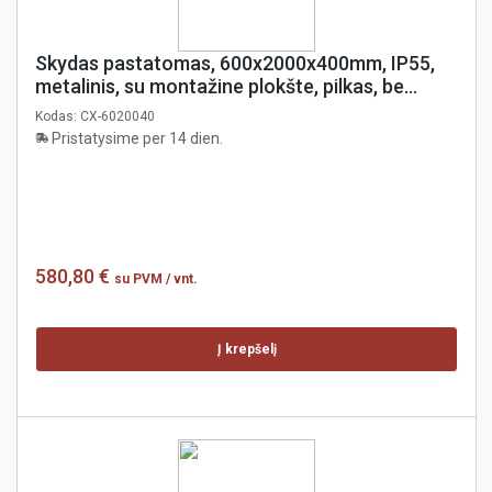
Skydas pastatomas, 600x2000x400mm, IP55,
metalinis, su montažine plokšte, pilkas, be
šoninių dangčių, coreX
Kodas:
CX-6020040
Pristatysime per 14 dien.
580,80 €
su PVM
/ vnt.
Į krepšelį