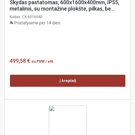
Skydas pastatomas, 600x1600x400mm, IP55,
metalinis, su montažine plokšte, pilkas, be
šoninių dangčių, coreX
Kodas:
CX-6016040
Pristatysime per 14 dien.
499,58 €
su PVM
/ vnt.
Į krepšelį