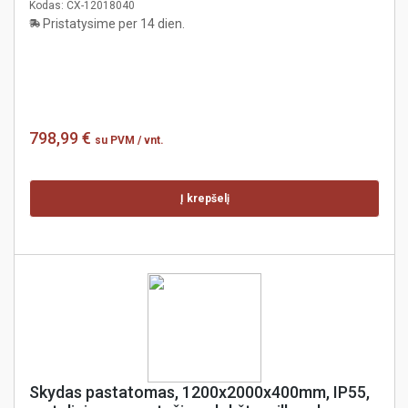
Kodas:
CX-12018040
Pristatysime per 14 dien.
798,99 €
su PVM
/ vnt.
Į krepšelį
Skydas pastatomas, 1200x2000x400mm, IP55,