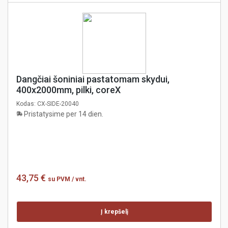
Dangčiai šoniniai pastatomam skydui,
400x2000mm, pilki, coreX
Kodas:
CX-SIDE-20040
Pristatysime per 14 dien.
43,75 €
su PVM
/ vnt.
Į krepšelį