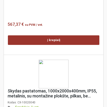
567,37 €
su PVM
/ vnt.
Į krepšelį
Skydas pastatomas, 1000x2000x400mm, IP55,
metalinis, su montažine plokšte, pilkas, be
šoninių dangčių, coreX
Kodas:
CX-10020040