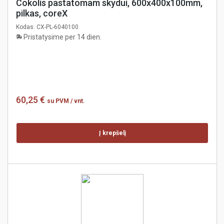
Cokolis pastatomam skydui, 600x400x100mm,
pilkas, coreX
Kodas:
CX-PL-6040100
Pristatysime per 14 dien.
60,25 €
su PVM
/ vnt.
Į krepšelį