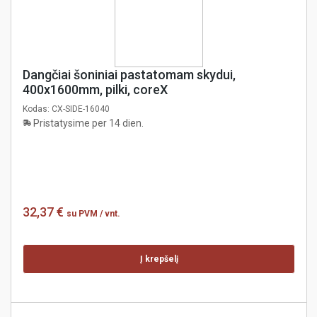
Dangčiai šoniniai pastatomam skydui,
400x1600mm, pilki, coreX
Kodas:
CX-SIDE-16040
Pristatysime per 14 dien.
32,37 €
su PVM
/ vnt.
Į krepšelį