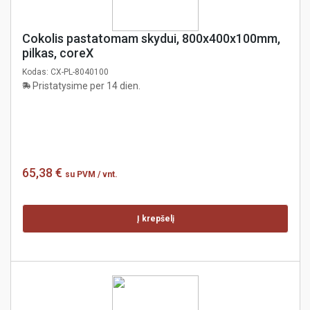
Cokolis pastatomam skydui, 800x400x100mm,
pilkas, coreX
Kodas:
CX-PL-8040100
Pristatysime per 14 dien.
65,38 €
su PVM
/ vnt.
Į krepšelį