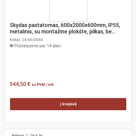
Skydas pastatomas, 600x2000x600mm, IP55,
metalinis, su montažine plokšte, pilkas, be
šoninių dangčių, coreX
Kodas:
CX-6020060
Pristatysime per 14 dien.
544,50 €
su PVM
/ vnt.
Į krepšelį
Rodoma: 1 - 24 iš 36