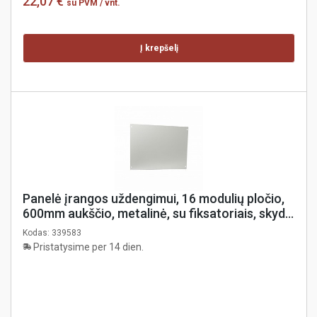
22,07 €
su PVM
/ vnt.
Į krepšelį
Panelė įrangos uždengimui, 16 modulių pločio,
600mm aukščio, metalinė, su fiksatoriais, skydui
XL³ S 630 ir 4000 , Legrand
Kodas:
339583
Pristatysime per 14 dien.