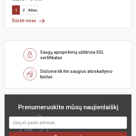
1
2
Kitas
Žiūrėti visas
Saugų apsipirkimą užtikrina SSL
sertifikatas
Siūlome tik itin saugius atsiskaitymo
būdus
Prenumeruokite mūsų naujienlaiškį