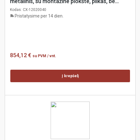
metalinis, su montažine plokšte, pilkas, be
šoninių dangčių, coreX
Kodas:
CX-12020040
Pristatysime per 14 dien.
854,12 €
su PVM
/ vnt.
Į krepšelį