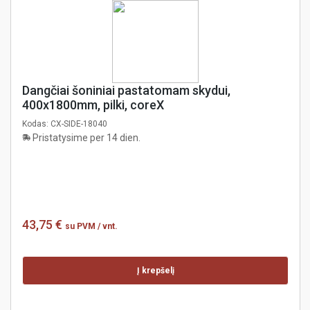
Dangčiai šoniniai pastatomam skydui,
400x1800mm, pilki, coreX
Kodas:
CX-SIDE-18040
Pristatysime per 14 dien.
43,75 €
su PVM
/ vnt.
Į krepšelį