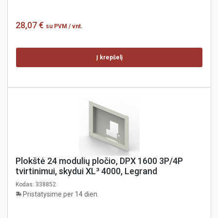
28,07 €
su PVM
/ vnt.
Į krepšelį
Plokštė 24 modulių pločio, DPX 1600 3P/4P
tvirtinimui, skydui XL³ 4000, Legrand
Kodas:
338852
Pristatysime per 14 dien.