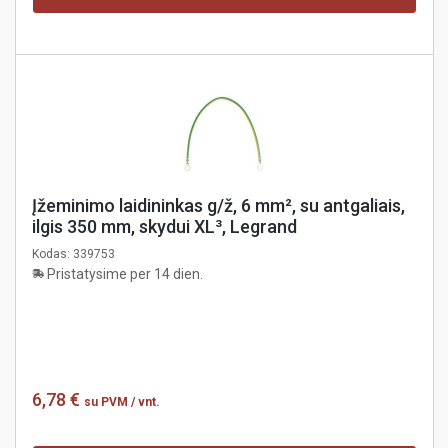
Įžeminimo laidininkas g/ž, 6 mm², su antgaliais,
ilgis 350 mm, skydui XL³, Legrand
Kodas:
339753
Pristatysime per 14 dien.
6,78 €
su PVM
/ vnt.