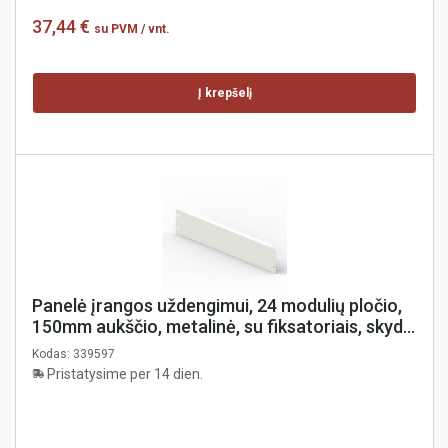
37,44 €
su PVM
/ vnt.
Į krepšelį
Panelė įrangos uždengimui, 24 modulių pločio,
150mm aukščio, metalinė, su fiksatoriais, skydui
XL³ , Legrand
Kodas:
339597
Pristatysime per 14 dien.