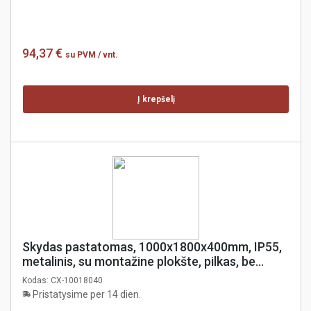
94,37 €
su PVM
/ vnt.
Į krepšelį
Skydas pastatomas, 1000x1800x400mm, IP55,
metalinis, su montažine plokšte, pilkas, be
šoninių dangčių, coreX
Kodas:
CX-10018040
Pristatysime per 14 dien.