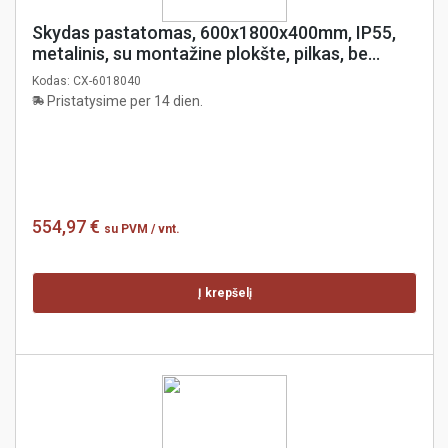
Skydas pastatomas, 600x1800x400mm, IP55,
metalinis, su montažine plokšte, pilkas, be
šoninių dangčių, coreX
Kodas:
CX-6018040
Pristatysime per 14 dien.
554,97 €
su PVM
/ vnt.
Į krepšelį