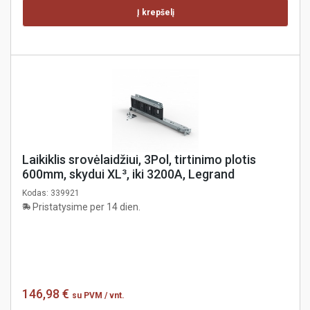
Į krepšelį
Laikiklis srovėlaidžiui, 3Pol, tirtinimo plotis
600mm, skydui XL³, iki 3200A, Legrand
Kodas:
339921
Pristatysime per 14 dien.
146,98 €
su PVM
/ vnt.