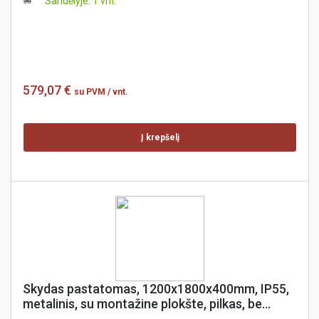
Sandėlyje: 1 vnt.
579,07 €
su PVM
/ vnt.
Į krepšelį
Skydas pastatomas, 1200x1800x400mm, IP55,
metalinis, su montažine plokšte, pilkas, be
šoninių dangčių, coreX