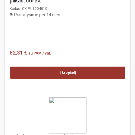
pilkas, coreX
Kodas:
CX-PL-1204010
Pristatysime per 14 dien.
82,31 €
su PVM
/ vnt.
Į krepšelį