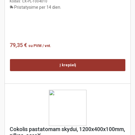
Kodas:
CX-PL-1004010
Pristatysime per 14 dien.
79,35 €
su PVM
/ vnt.
Į krepšelį
Cokolis pastatomam skydui, 1200x400x100mm,