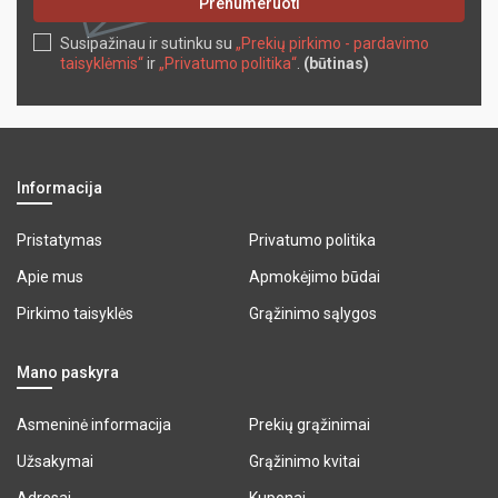
Prenumeruoti
Susipažinau ir sutinku su
„Prekių pirkimo - pardavimo
taisyklėmis“
ir
„Privatumo politika“
.
(būtinas)
Informacija
Pristatymas
Privatumo politika
Apie mus
Apmokėjimo būdai
Pirkimo taisyklės
Grąžinimo sąlygos
Mano paskyra
Asmeninė informacija
Prekių grąžinimai
Užsakymai
Grąžinimo kvitai