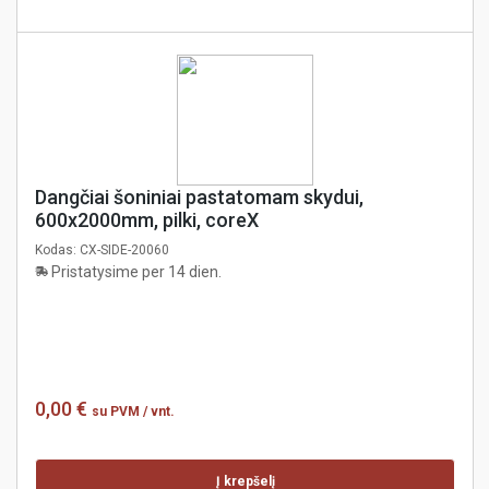
Dangčiai šoniniai pastatomam skydui,
600x2000mm, pilki, coreX
Kodas:
CX-SIDE-20060
Pristatysime per 14 dien.
0,00 €
su PVM
/ vnt.
Į krepšelį