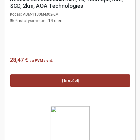
SCD, 2km, AOA Technologies
Kodas:
AOM-1100M-M02-EA
Pristatysime per 14 dien.
28,47 €
su PVM
/ vnt.
Į krepšelį