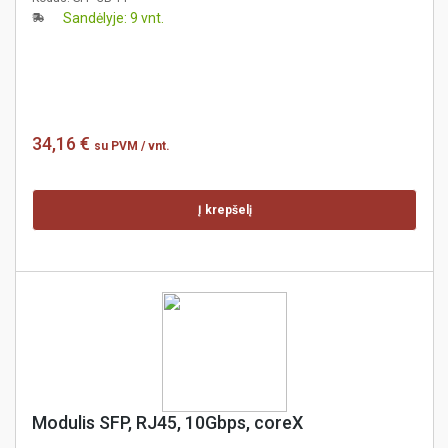
Sandėlyje: 9 vnt.
34,16 €
su PVM
/ vnt.
Į krepšelį
Modulis SFP, RJ45, 10Gbps, coreX