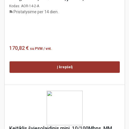
Technology
Kodas:
AOR-14-2-A
Pristatysime per 14 dien.
170,82 €
su PVM
/ vnt.
Į krepšelį
Keitiklis šviesolaidinis mini, 10/100Mbps, MM,