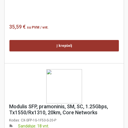
35,59 €
su PVM
/ vnt.
Į krepšelį
Modulis SFP, pramoninis, SM, SC, 1.25Gbps,
Tx1550/Rx1310, 20km, Core Networks
Kodas:
CX-SFP-1G-1F53-S-20-P
Sandėlyje: 18 vnt.