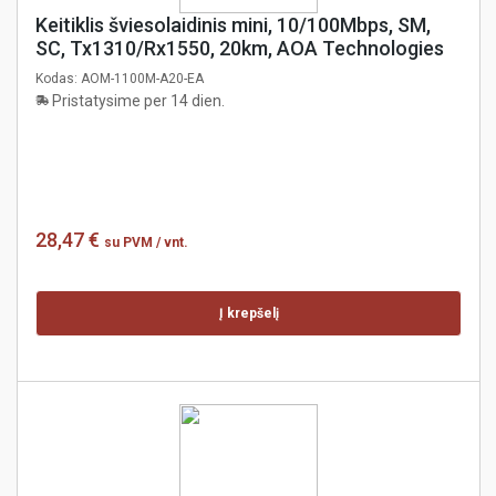
Keitiklis šviesolaidinis mini, 10/100Mbps, SM,
SC, Tx1310/Rx1550, 20km, AOA Technologies
Kodas:
AOM-1100M-A20-EA
Pristatysime per 14 dien.
28,47 €
su PVM
/ vnt.
Į krepšelį