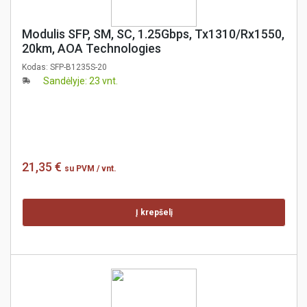
Modulis SFP, SM, SC, 1.25Gbps, Tx1310/Rx1550,
20km, AOA Technologies
Kodas:
SFP-B1235S-20
Sandėlyje: 23 vnt.
21,35 €
su PVM
/ vnt.
Į krepšelį