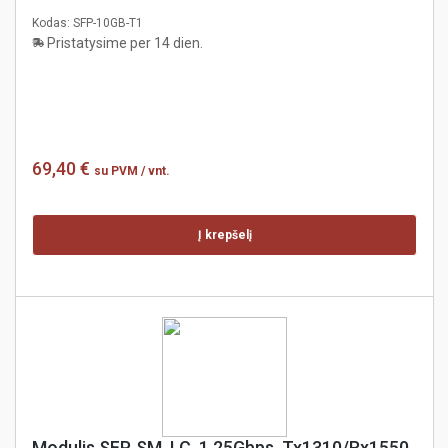
Kodas:
SFP-10GB-T1
Pristatysime per 14 dien.
69,40 €
su PVM
/ vnt.
Į krepšelį
Modulis SFP, SM, LC, 1.25Gbps, Tx1310/Rx1550,