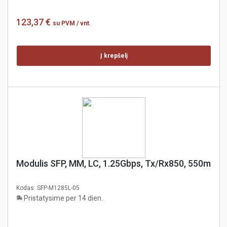
123,37 €
su PVM
/ vnt.
Į krepšelį
Modulis SFP, MM, LC, 1.25Gbps, Tx/Rx850, 550m
Kodas:
SFP-M1285L-05
Pristatysime per 14 dien.