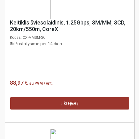
Keitiklis šviesolaidinis, 1.25Gbps, SM/MM, SCD,
20km/550m, CoreX
Kodas:
CX-MMSM-SC
Pristatysime per 14 dien.
88,97 €
su PVM
/ vnt.
Į krepšelį