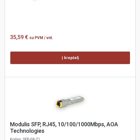
35,59 €
su PVM
/ vnt.
Į krepšelį
Modulis SFP, RJ45, 10/100/1000Mbps, AOA
Technologies
Kodas:
SFP-GB-T1