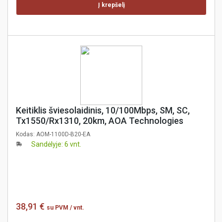
Į krepšelį
Keitiklis šviesolaidinis, 10/100Mbps, SM, SC,
Tx1550/Rx1310, 20km, AOA Technologies
Kodas:
AOM-1100D-B20-EA
Sandėlyje: 6 vnt.
38,91 €
su PVM
/ vnt.