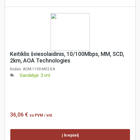
Keitiklis šviesolaidinis, 10/100Mbps, MM, SCD,
2km, AOA Technologies
Kodas:
AOM-1100-M02-EA
Sandėlyje: 3 vnt.
36,06 €
su PVM
/ vnt.
Į krepšelį