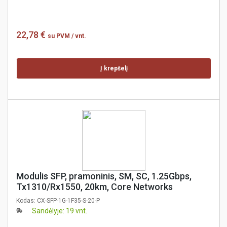
22,78 €
su PVM
/ vnt.
Į krepšelį
Modulis SFP, pramoninis, SM, SC, 1.25Gbps,
Tx1310/Rx1550, 20km, Core Networks
Kodas:
CX-SFP-1G-1F35-S-20-P
Sandėlyje: 19 vnt.