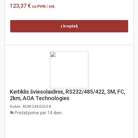
123,37 €
su PVM
/ vnt.
Į krepšelį
Keitiklis šviesolaidinis, RS232/485/422, SM, FC,
2km, AOA Technologies
Kodas:
AOM-244-S20-EA
Pristatysime per 14 dien.