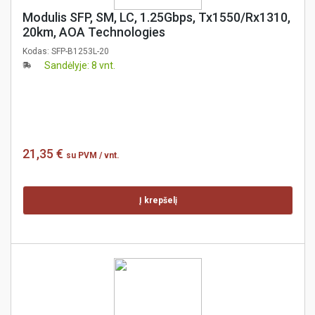
Modulis SFP, SM, LC, 1.25Gbps, Tx1550/Rx1310,
20km, AOA Technologies
Kodas:
SFP-B1253L-20
Sandėlyje: 8 vnt.
21,35 €
su PVM
/ vnt.
Į krepšelį