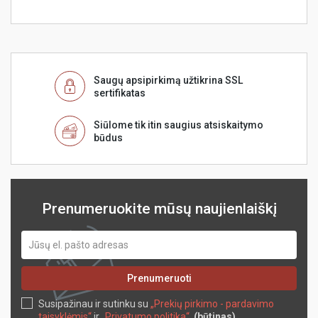
Saugų apsipirkimą užtikrina SSL
sertifikatas
Siūlome tik itin saugius atsiskaitymo
būdus
Prenumeruokite mūsų naujienlaiškį
Prenumeruoti
Susipažinau ir sutinku su
„Prekių pirkimo - pardavimo
taisyklėmis“
ir
„Privatumo politika“
.
(būtinas)