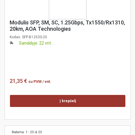
Modulis SFP, SM, SC, 1.25Gbps, Tx1550/Rx1310,
20km, AOA Technologies
Kodas:
SFP-B1253S-20
Sandėlyje: 22 vnt.
21,35 €
su PVM
/ vnt.
Į krepšelį
Rodoma: 1 - 23 iš 23