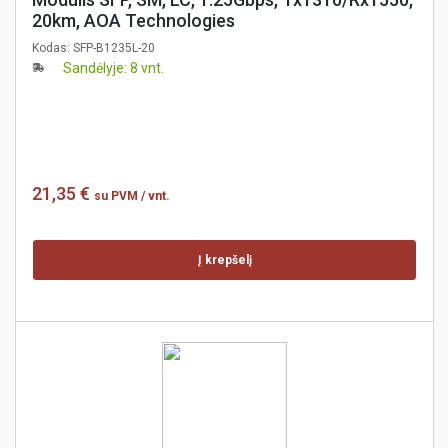
20km, AOA Technologies
Kodas:
SFP-B1235L-20
Sandėlyje: 8 vnt.
21,35 €
su PVM
/ vnt.
Į krepšelį