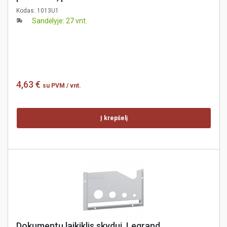
Kodas:
1013U1
Sandėlyje: 27 vnt.
4,63 €
su PVM
/ vnt.
Į krepšelį
Dokumentų laikiklis skydui, Legrand