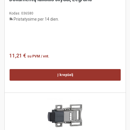
Kodas:
036580
Pristatysime per 14 dien.
11,21 €
su PVM
/ vnt.
Į krepšelį