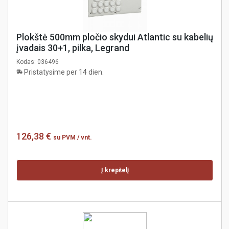
Plokštė 500mm pločio skydui Atlantic su kabelių
įvadais 30+1, pilka, Legrand
Kodas:
036496
Pristatysime per 14 dien.
126,38 €
su PVM
/ vnt.
Į krepšelį