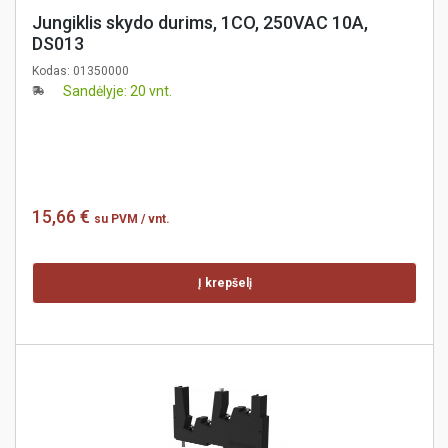
Jungiklis skydo durims, 1CO, 250VAC 10A,
DS013
Kodas:
01350000
Sandėlyje: 20 vnt.
15,66 €
su PVM
/ vnt.
Į krepšelį