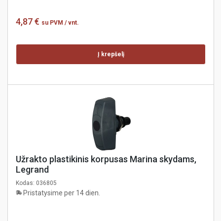
4,87 €
su PVM
/ vnt.
Į krepšelį
Užrakto plastikinis korpusas Marina skydams,
Legrand
Kodas:
036805
Pristatysime per 14 dien.