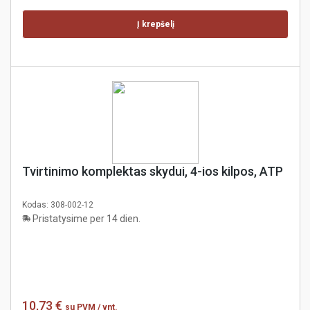
Į krepšelį
Tvirtinimo komplektas skydui, 4-ios kilpos, ATP
Kodas:
308-002-12
Pristatysime per 14 dien.
10,73 €
su PVM
/ vnt.