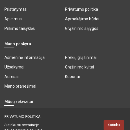
Pristatymas
Privatumo politika
Apie mus
Apmokėjimo būdai
Pirkimo taisyklės
Grąžinimo sąlygos
Mano paskyra
Asmeninė informacija
Prekių grąžinimai
Užsakymai
Grąžinimo kvitai
Adresai
Kuponai
Mano pranešimai
Mūsų rekvizitai
UAB "BALTESA"
Oršos g. 5-61, Vilnius,
PRIVATUMO POLITIKA
09300
Sutinku su svetainėje
Sutinku