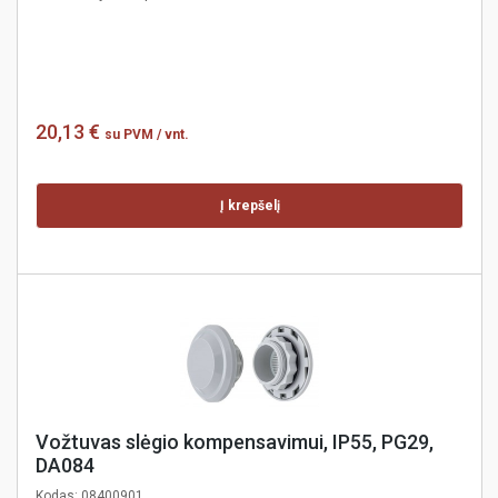
20,13 €
su PVM
/ vnt.
Į krepšelį
Vožtuvas slėgio kompensavimui, IP55, PG29,
DA084
Kodas:
08400901