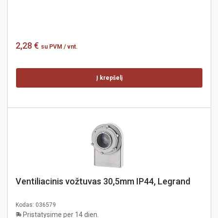
2,28 €
su PVM
/ vnt.
Į krepšelį
Ventiliacinis vožtuvas 30,5mm IP44, Legrand
Kodas:
036579
Pristatysime per 14 dien.