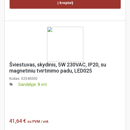
Į krepšelį
Šviestuvas, skydinis, 5W 230VAC, IP20, su
magnetiniu tvirtinimo padu, LED025
Kodas:
02540000
Sandėlyje: 8 vnt.
41,64 €
su PVM
/ vnt.