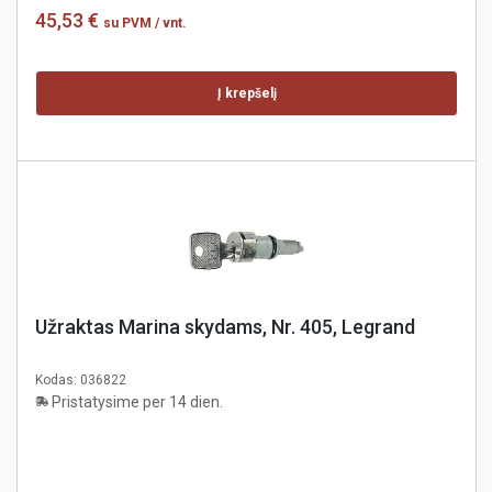
45,53 €
su PVM
/ vnt.
Į krepšelį
Užraktas Marina skydams, Nr. 405, Legrand
Kodas:
036822
Pristatysime per 14 dien.