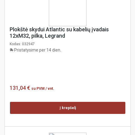
Plokštė skydui Atlantic su kabelių įvadais
12xM32, pilka, Legrand
Kodas:
032947
Pristatysime per 14 dien.
131,04 €
su PVM
/ vnt.
Į krepšelį