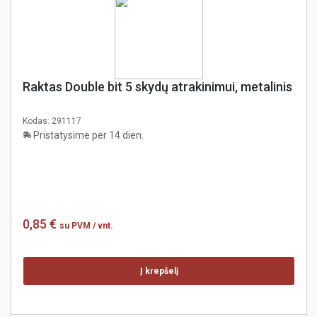
Raktas Double bit 5 skydų atrakinimui, metalinis
Kodas:
291117
Pristatysime per 14 dien.
0,85 €
su PVM
/ vnt.
Į krepšelį