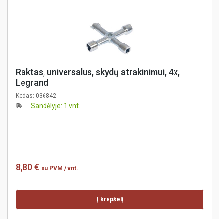
Raktas, universalus, skydų atrakinimui, 4x,
Legrand
Kodas:
036842
Sandėlyje: 1 vnt.
8,80 €
su PVM
/ vnt.
Į krepšelį