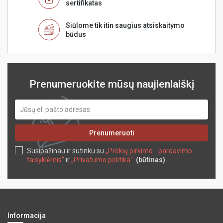
sertifikatas
Siūlome tik itin saugius atsiskaitymo
būdus
Prenumeruokite mūsų naujienlaiškį
Prenumeruoti
Susipažinau ir sutinku su
„Prekių pirkimo - pardavimo
taisyklėmis“
ir
„Privatumo politika“
.
(būtinas)
Informacija