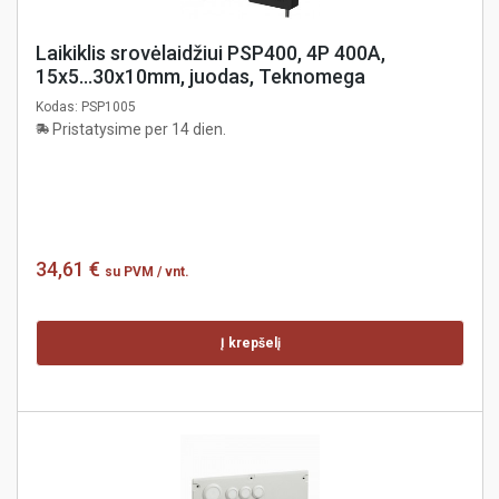
Laikiklis srovėlaidžiui PSP400, 4P 400A,
15x5...30x10mm, juodas, Teknomega
Kodas:
PSP1005
Pristatysime per 14 dien.
34,61 €
su PVM
/ vnt.
Į krepšelį