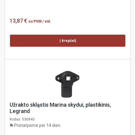
13,87 €
su PVM
/ vnt.
Į krepšelį
Užrakto skląstis Marina skydui, plastikinis,
Legrand
Kodas:
036843
Pristatysime per 14 dien.