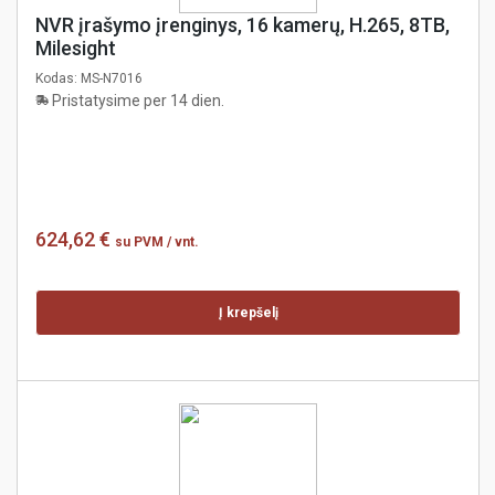
NVR įrašymo įrenginys, 16 kamerų, H.265, 8TB,
Milesight
Kodas:
MS-N7016
Pristatysime per 14 dien.
624,62 €
su PVM
/ vnt.
Į krepšelį