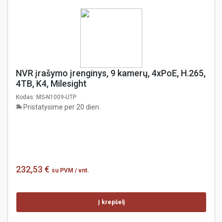
NVR įrašymo įrenginys, 9 kamerų, 4xPoE, H.265,
4TB, K4, Milesight
Kodas:
MS-N1009-UTP
Pristatysime per 20 dien.
232,53 €
su PVM
/ vnt.
Į krepšelį