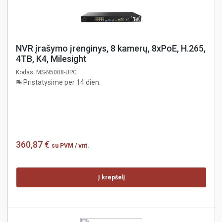
NVR įrašymo įrenginys, 8 kamerų, 8xPoE, H.265,
4TB, K4, Milesight
Kodas:
MS-N5008-UPC
Pristatysime per 14 dien.
360,87 €
su PVM
/ vnt.
Į krepšelį