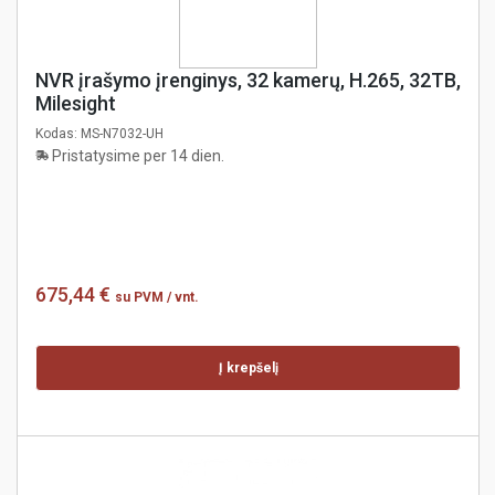
NVR įrašymo įrenginys, 32 kamerų, H.265, 32TB,
Milesight
Kodas:
MS-N7032-UH
Pristatysime per 14 dien.
675,44 €
su PVM
/ vnt.
Į krepšelį