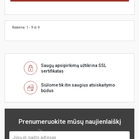
Rodoma: 1 - 9 iš 9
Saugų apsipirkimą užtikrina SSL
sertifikatas
Siūlome tik itin saugius atsiskaitymo
būdus
Prenumeruokite mūsų naujienlaiškį