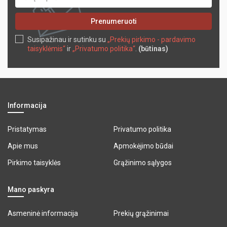
Prenumeruoti
Susipažinau ir sutinku su
„Prekių pirkimo - pardavimo
taisyklėmis“
ir
„Privatumo politika“
.
(būtinas)
Informacija
Pristatymas
Privatumo politika
Apie mus
Apmokėjimo būdai
Pirkimo taisyklės
Grąžinimo sąlygos
Mano paskyra
Asmeninė informacija
Prekių grąžinimai