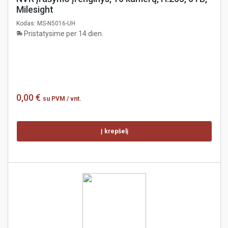
Milesight
Kodas:
MS-N5016-UH
Pristatysime per 14 dien.
0,00 €
su PVM
/ vnt.
Į krepšelį