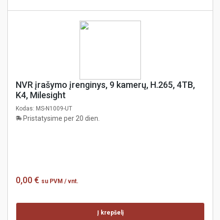
NVR įrašymo įrenginys, 9 kamerų, H.265, 4TB,
K4, Milesight
Kodas:
MS-N1009-UT
Pristatysime per 20 dien.
0,00 €
su PVM
/ vnt.
Į krepšelį