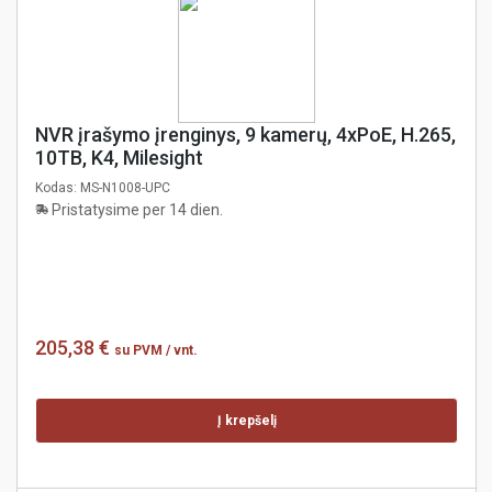
NVR įrašymo įrenginys, 9 kamerų, 4xPoE, H.265,
10TB, K4, Milesight
Kodas:
MS-N1008-UPC
Pristatysime per 14 dien.
205,38 €
su PVM
/ vnt.
Į krepšelį