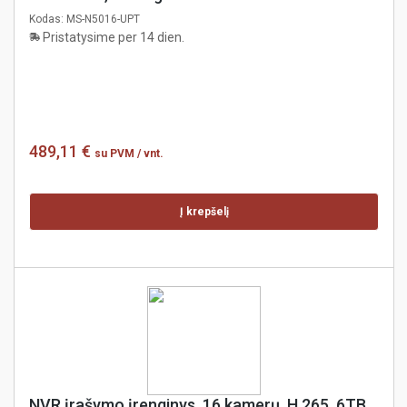
Kodas:
MS-N5016-UPT
Pristatysime per 14 dien.
489,11 €
su PVM
/ vnt.
Į krepšelį
NVR įrašymo įrenginys, 16 kamerų, H.265, 6TB,