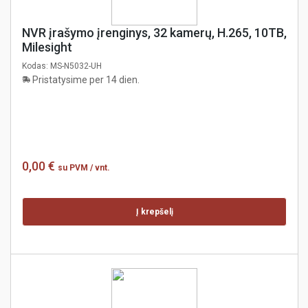
NVR įrašymo įrenginys, 32 kamerų, H.265, 10TB,
Milesight
Kodas:
MS-N5032-UH
Pristatysime per 14 dien.
0,00 €
su PVM
/ vnt.
Į krepšelį