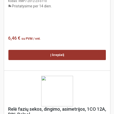
Kodas:
RMP7-2012-23-5110
Pristatysime per 14 dien.
6,46 €
su PVM
/ vnt.
Į krepšelį
Relė fazių sekos, dingimo, asimetrijos, 1CO 12A,