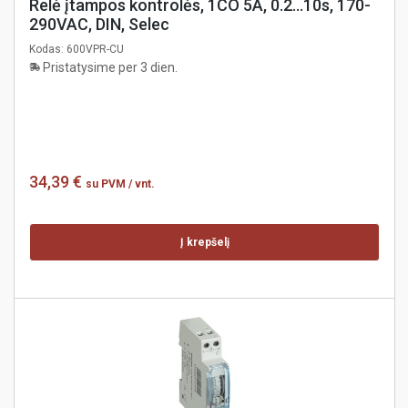
Relė įtampos kontrolės, 1CO 5A, 0.2...10s, 170-
290VAC, DIN, Selec
Kodas:
600VPR-CU
Pristatysime per 3 dien.
34,39 €
su PVM
/ vnt.
Į krepšelį