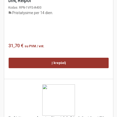
DIN, Relpol
Kodas:
RPN-1VFS-A400
Pristatysime per 14 dien.
31,70 €
su PVM
/ vnt.
Į krepšelį