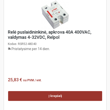
Relė puslaidininkinė, apkrova 40A 400VAC,
valdymas 4-32VDC, Relpol
Kodas:
RSR52-48D40
Pristatysime per 14 dien.
25,83 €
su PVM
/ vnt.
Į krepšelį