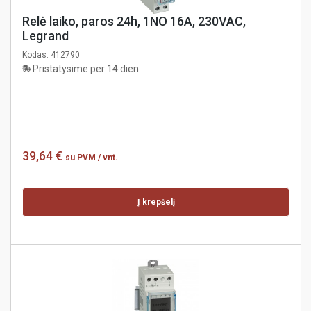
Relė laiko, paros 24h, 1NO 16A, 230VAC,
Legrand
Kodas:
412790
Pristatysime per 14 dien.
39,64 €
su PVM
/ vnt.
Į krepšelį