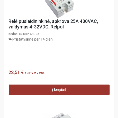
Relė puslaidininkinė, apkrova 25A 400VAC,
valdymas 4-32VDC, Relpol
Kodas:
RSR52-48D25
Pristatysime per 14 dien.
22,51 €
su PVM
/ vnt.
Į krepšelį