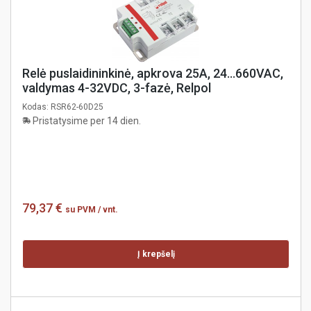
Relė puslaidininkinė, apkrova 25A, 24...660VAC,
valdymas 4-32VDC, 3-fazė, Relpol
Kodas:
RSR62-60D25
Pristatysime per 14 dien.
79,37 €
su PVM
/ vnt.
Į krepšelį