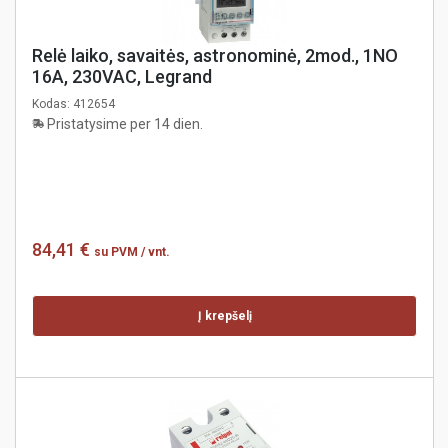
Relė laiko, savaitės, astronominė, 2mod., 1NO
16A, 230VAC, Legrand
Kodas:
412654
Pristatysime per 14 dien.
84,41 €
su PVM
/ vnt.
Į krepšelį