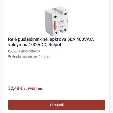
Relė puslaidininkinė, apkrova 60A 400VAC,
valdymas 4-32VDC, Relpol
Kodas:
RSR52-48D60-R
Pristatysime per 14 dien.
32,48 €
su PVM
/ vnt.
Į krepšelį