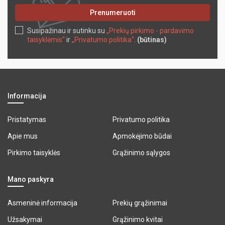
Prenumeruoti
Susipažinau ir sutinku su
„Prekių pirkimo - pardavimo
taisyklėmis“
ir
„Privatumo politika“
.
(būtinas)
Informacija
Pristatymas
Privatumo politika
Apie mus
Apmokėjimo būdai
Pirkimo taisyklės
Grąžinimo sąlygos
Mano paskyra
Asmeninė informacija
Prekių grąžinimai
Užsakymai
Grąžinimo kvitai