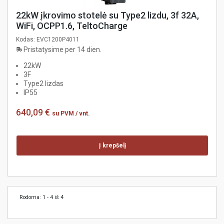
22kW įkrovimo stotelė su Type2 lizdu, 3f 32A,
WiFi, OCPP1.6, TeltoCharge
Kodas:
EVC1200P4011
Pristatysime per 14 dien.
22kW
3F
Type2 lizdas
IP55
640,09 €
su PVM
/ vnt.
Į krepšelį
Rodoma: 1 - 4 iš 4