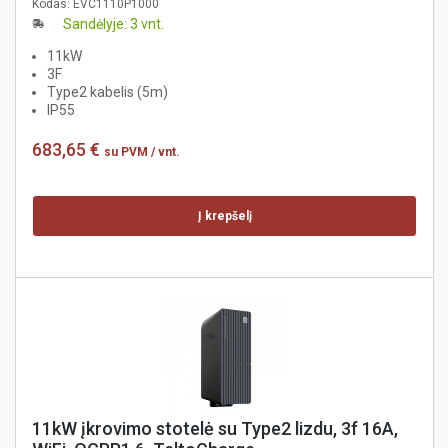
Kodas:
EVC1110P1000
Sandėlyje: 3 vnt.
11kW
3F
Type2 kabelis (5m)
IP55
683,65 €
su PVM
/ vnt.
Į krepšelį
11kW įkrovimo stotelė su Type2 lizdu, 3f 16A,