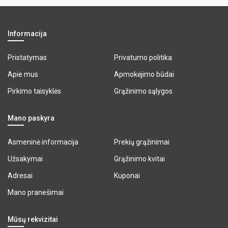
Informacija
Pristatymas
Privatumo politika
Apie mus
Apmokėjimo būdai
Pirkimo taisyklės
Grąžinimo sąlygos
Mano paskyra
Asmeninė informacija
Prekių grąžinimai
Užsakymai
Grąžinimo kvitai
Adresai
Kuponai
Mano pranešimai
Mūsų rekvizitai