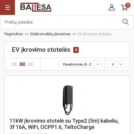
0
Pagrindinis
Elektromobilių įkrovimas
EV įkrovimo stotelės
EV įkrovimo stotelės
4
Pavadinimas, A - Z
4
11kW įkrovimo stotelė su Type2 (5m) kabeliu,
3f 16A, WiFi, OCPP1.6, TeltoCharge