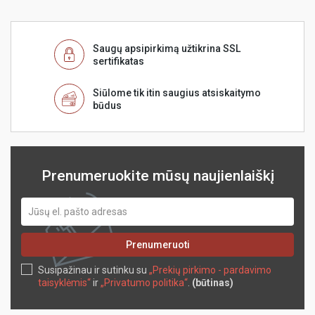
Saugų apsipirkimą užtikrina SSL
sertifikatas
Siūlome tik itin saugius atsiskaitymo
būdus
Prenumeruokite mūsų naujienlaiškį
Prenumeruoti
Susipažinau ir sutinku su
„Prekių pirkimo - pardavimo
taisyklėmis“
ir
„Privatumo politika“
.
(būtinas)