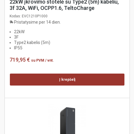
22kW įkrovimo stotelė su Type2 (5m) kabeliu,
3f 32A, WiFi, OCPP1.6, TeltoCharge
Kodas:
EVC1210P1000
Pristatysime per 14 dien.
22kW
3F
Type2 kabelis (5m)
IP55
719,95 €
su PVM
/ vnt.
Į krepšelį