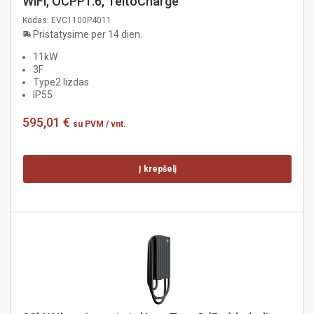
WiFi, OCPP1.6, TeltoCharge
Kodas:
EVC1100P4011
Pristatysime per 14 dien.
11kW
3F
Type2 lizdas
IP55
595,01 €
su PVM
/ vnt.
Į krepšelį