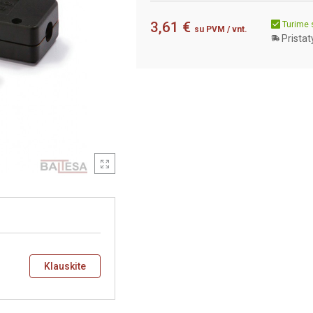
3,61 €
Turime 
su PVM
/ vnt.
Pristat
Klauskite