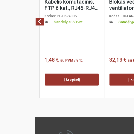
Kabelis komutacinis,
Blokas vėd
FTP 6 kat., RJ45-RJ45,
ventiliato
0.5m, pilkas, KELine
pakabinam
Kodas:
PC-C6-S-005
Kodas:
CX-FAN
stogui, su 
Sandėlyje: 60 vnt.
Sandėlyje
coreX
1,48 €
32,13 €
su PVM
/ vnt.
su
Į krepšelį
Į k