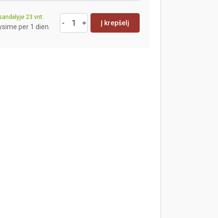
sandėlyje 23 vnt.
Į krepšelį
ysime per 1 dien.