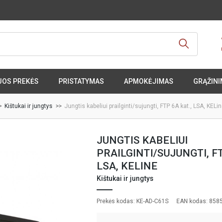
JOS PREKĖS
PRISTATYMAS
APMOKĖJIMAS
GRĄŽINI
Kištukai ir jungtys
Jungtis kabeliui prailginti/sujungti, FTP 6A kat., LSA, KELi
JUNGTIS KABELIUI
PRAILGINTI/SUJUNGTI, FT
LSA, KELINE
Kištukai ir jungtys
Prekės kodas: KE-AD-C61S
EAN kodas: 858