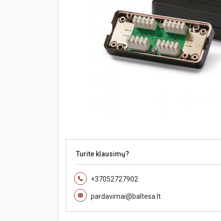
Turite klausimų?
+37052727902
pardavimai@baltesa.lt