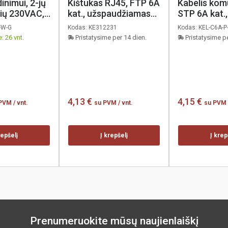
inimui, 2-jų
Kištukas RJ45, FTP 6A
Kabelis komu
rių 230VAC,
kat., užspaudžiamas
STP 6A kat.
os spintos
be įrankio, FM45,
RJ45, 1m, pi
-W-G
Kodas:
KE312231
Kodas:
KEL-C6A-P
laidu, pilkas,
KELine
KELine
: 26 vnt.
Pristatysime per 14 dien.
Pristatysime pe
4,13 €
4,15 €
 PVM
/ vnt.
su PVM
/ vnt.
su PVM
repšelį
Į krepšelį
Į krep
Prenumeruokite mūsų naujienlaiškį