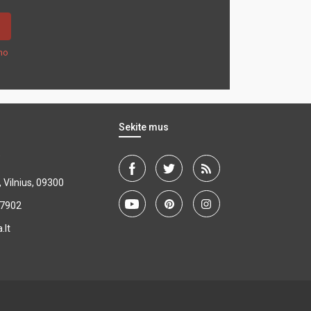
mo
Sekite mus
"
, Vilnius, 09300
27902
.lt