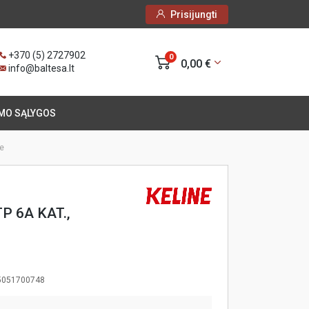
Prisijungti
+370 (5) 2727902
0
0,00 €
info@baltesa.lt
MO SĄLYGOS
ne
P 6A KAT.,
5051700748