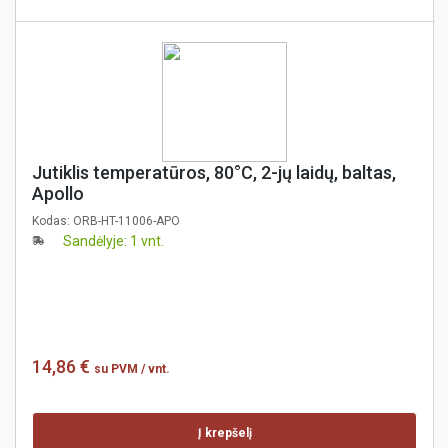
Jutiklis temperatūros, 80°C, 2-jų laidų, baltas,
Apollo
Kodas:
ORB-HT-11006-APO
Sandėlyje: 1 vnt.
14,86 €
su PVM
/ vnt.
Į krepšelį