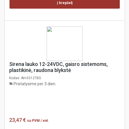
Į krepšelį
Sirena lauko 12-24VDC, gaisro sistemoms,
plastikinė, raudona blykstė
Kodas:
AH-03127BS
Pristatysime per 3 dien.
23,47 €
su PVM
/ vnt.