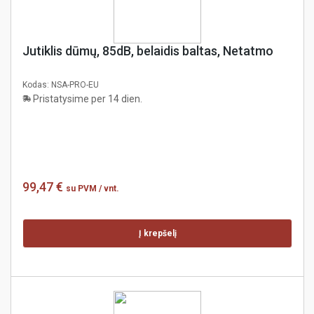
Jutiklis dūmų, 85dB, belaidis baltas, Netatmo
Kodas:
NSA-PRO-EU
Pristatysime per 14 dien.
99,47 €
su PVM
/ vnt.
Į krepšelį