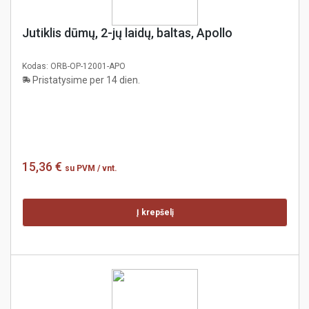
Jutiklis dūmų, 2-jų laidų, baltas, Apollo
Kodas:
ORB-OP-12001-APO
Pristatysime per 14 dien.
15,36 €
su PVM
/ vnt.
Į krepšelį