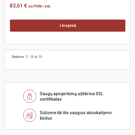
83,61 €
su PVM
/ vnt.
Į krepšelį
Rodoma: 1 - 13 iš 13
Saugų apsipirkimą užtikrina SSL
sertifikatas
Siūlome tik itin saugius atsiskaitymo
būdus