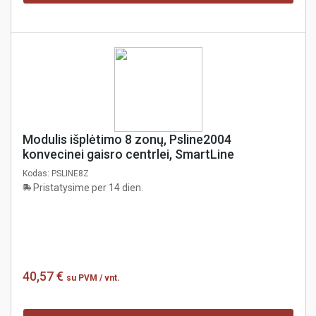
Modulis išplėtimo 8 zonų, Psline2004
konvecinei gaisro centrlei, SmartLine
Kodas:
PSLINE8Z
Pristatysime per 14 dien.
40,57 €
su PVM
/ vnt.