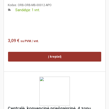
Kodas:
ORB-ORB-MB-00012-APO
Sandėlyje: 1 vnt.
3,09 €
su PVM
/ vnt.
Į krepšelį
Centralė, konvencinė priešgaisrinė, 4 zonų