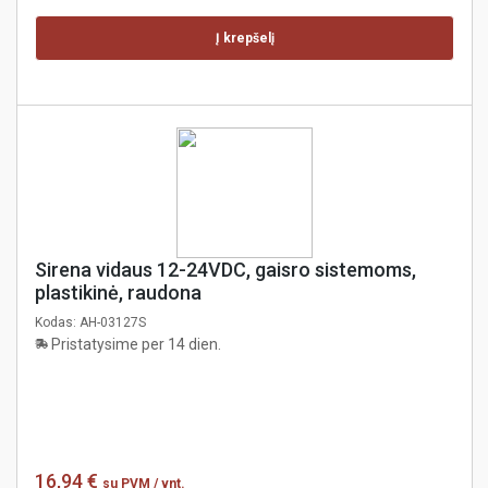
Į krepšelį
Sirena vidaus 12-24VDC, gaisro sistemoms,
plastikinė, raudona
Kodas:
AH-03127S
Pristatysime per 14 dien.
16,94 €
su PVM
/ vnt.