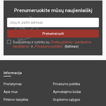
Prenumeruokite mūsų naujienlaiškį
Prenumeruoti
Susipažinau ir sutinku su
„Prekių pirkimo - pardavimo
taisyklėmis“
ir
„Privatumo politika“
.
(būtinas)
Informacija
Pristatymas
Privatumo politika
Apie mus
Apmokėjimo būdai
Pirkimo taisyklės
Grąžinimo sąlygos