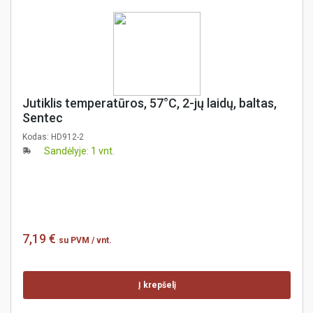
Jutiklis temperatūros, 57°C, 2-jų laidų, baltas,
Sentec
Kodas:
HD912-2
Sandėlyje: 1 vnt.
7,19 €
su PVM
/ vnt.
Į krepšelį