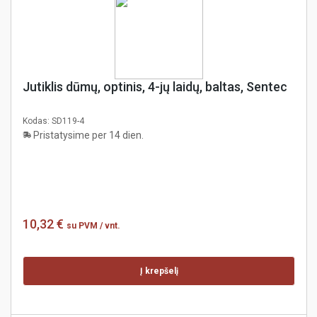
Jutiklis dūmų, optinis, 4-jų laidų, baltas, Sentec
Kodas:
SD119-4
Pristatysime per 14 dien.
10,32 €
su PVM
/ vnt.
Į krepšelį