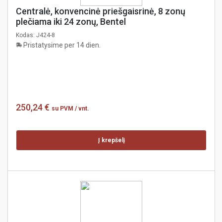
Centralė, konvencinė priešgaisrinė, 8 zonų
plečiama iki 24 zonų, Bentel
Kodas:
J424-8
Pristatysime per 14 dien.
250,24 €
su PVM
/ vnt.
Į krepšelį