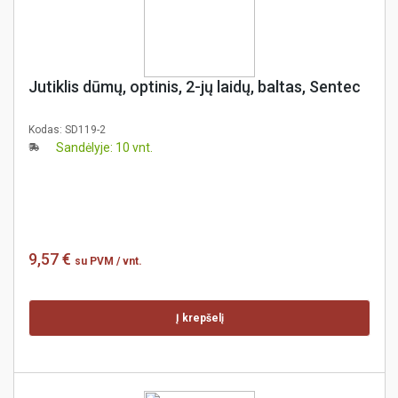
Jutiklis dūmų, optinis, 2-jų laidų, baltas, Sentec
Kodas:
SD119-2
Sandėlyje: 10 vnt.
9,57 €
su PVM
/ vnt.
Į krepšelį