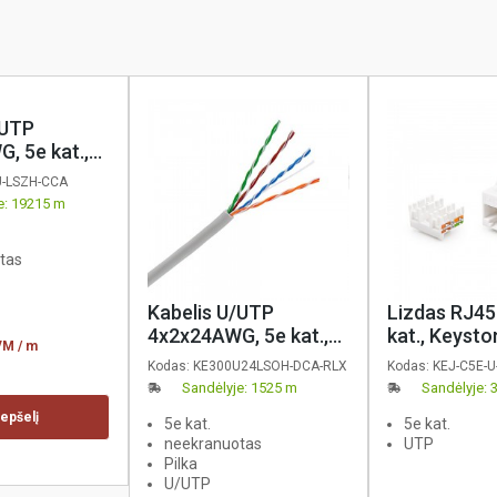
/UTP
, 5e kat.,
1,a1) LSZH,
U-LSZH-CCA
 coreX,
e: 19215 m
tas
Kabelis U/UTP
Lizdas RJ45
4x2x24AWG, 5e kat.,
kat., Keysto
PVM
/ m
LSOH, Dca, pilkas,
užspaudžiam
Kodas:
KE300U24LSOH-DCA-RLX
Kodas:
KEJ-C5E-U
KELine, 305m
įrankio, KEL
Sandėlyje: 1525 m
Sandėlyje: 3
repšelį
5e kat.
5e kat.
neekranuotas
UTP
Pilka
U/UTP