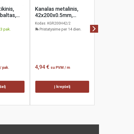
ikinis,
Kanalas metalinis,
baltas,
42x200x0.5mm,
101,96 €
su PV
vnt.
perforuotas, šalto
0
Kodas:
KGR200H42/2
cinkavimo, Baks, 2m
23 pak.
Pristatysime per 14 dien.
Į krepšel
4,94 €
/ pak.
su PVM
/ m
šelį
Į krepšelį