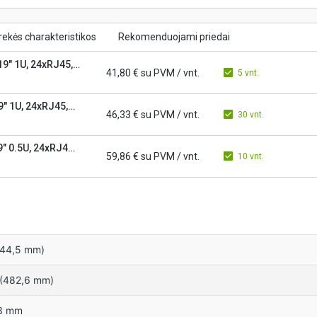
rekės charakteristikos
Rekomenduojami priedai
19" 1U, 24xRJ45,
41,80 €
su PVM
/ vnt.
5 vnt.
9" 1U, 24xRJ45,
46,33 €
su PVM
/ vnt.
30 vnt.
9" 0.5U, 24xRJ45,
59,86 €
su PVM
/ vnt.
10 vnt.
(44,5 mm)
 (482,6 mm)
3 mm