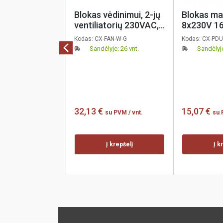
Blokas vėdinimui, 2-jų
Blokas mai
ventiliatorių 230VAC,
8x230V 16
pakabinamos spintos
su jungikli
Kodas:
CX-FAN-W-G
Kodas:
CX-PDU
stogui, su laidu, pilkas,
korpusas,
Sandėlyje: 26 vnt.
Sandėlyje
coreX
32,13 €
15,07 €
su PVM
/ vnt.
su
Į krepšelį
Į k