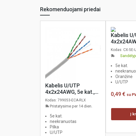
Rekomenduojami priedai
Kabelis U
4x2x24AWG
Cca (s1,d
Kodas:
CX-5E-
oranžinis,
Sandėlyj
305m
5e kat.
neekranuo
Oranžinė
U/UTP
Kabelis U/UTP
4x2x24AWG, 5e kat.,
0,49 €
su 
Eca, PVC, pilkas,
Kodas:
799053-ECA-RLX
KELine, 305m
Pristatysime per 14 dien.
Į k
5e kat.
neekranuotas
Pilka
U/UTP