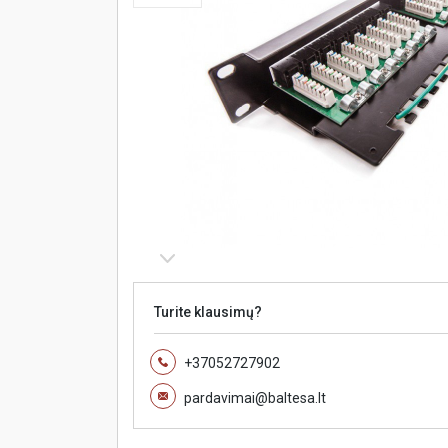
Turite klausimų?
+37052727902
pardavimai@baltesa.lt