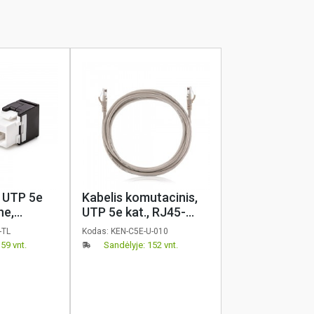
 UTP 5e
Kabelis komutacinis,
ne,
UTP 5e kat., RJ45-
i be
RJ45, 1m, pilkas,
-TL
Kodas:
KEN-C5E-U-010
ine
KELine
59 vnt.
Sandėlyje: 152 vnt.