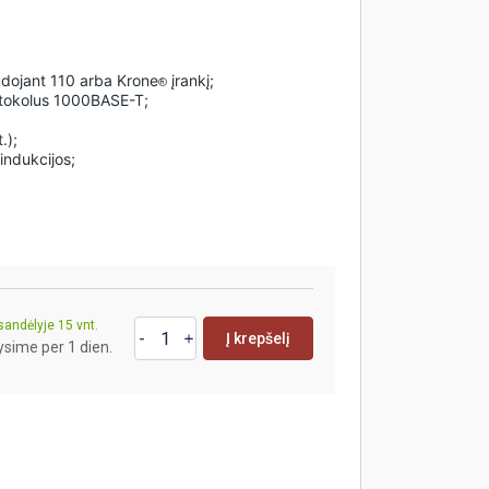
udojant 110 arba Krone
įrankį;
®
rotokolus 1000BASE-T;
.);
indukcijos;
sandėlyje 15 vnt.
Į krepšelį
ysime per 1 dien.