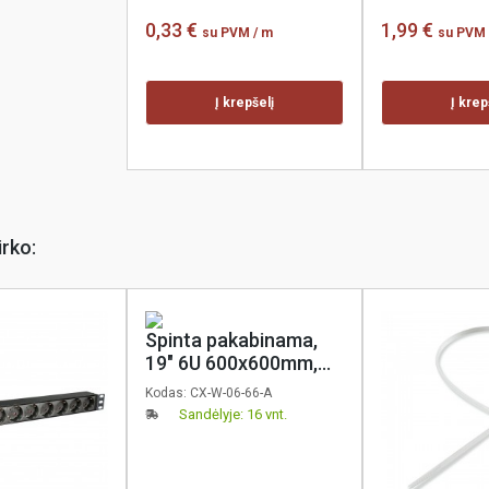
0,33 €
1,99 €
su PVM
/ m
su PVM
Į krepšelį
Į krep
irko:
Spinta pakabinama,
19" 6U 600x600mm,
IP20, stiklinės durys,
Kodas:
CX-W-06-66-A
nuimami šonai, pilka,
Sandėlyje: 16 vnt.
coreX