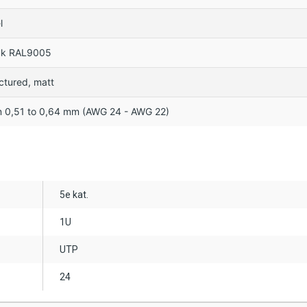
l
ck RAL9005
ctured, matt
m 0,51 to 0,64 mm (AWG 24 - AWG 22)
5e kat.
1U
UTP
24