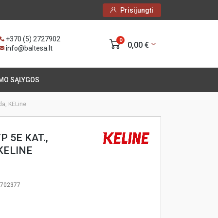
Prisijungti
+370 (5) 2727902
0
0,00 €
info@baltesa.lt
MO SĄLYGOS
da, KELine
 5E KAT.,
 KELINE
1702377