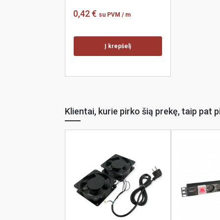
0,42 €
su PVM
/ m
Į krepšelį
Klientai, kurie pirko šią prekę, taip pat p