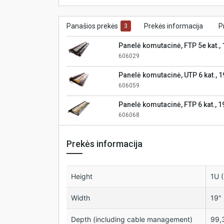
Panašios prekės
Prekės informacija
P
3
Panelė komutacinė, FTP 5e kat., 
juoda, KELine
606029
Panelė komutacinė, UTP 6 kat., 1
juoda, KELine
606059
Panelė komutacinė, FTP 6 kat., 1
juoda, HD, KELine
606068
Prekės informacija
Height
1U 
Width
19"
Depth (including cable management)
99,