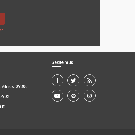
mo
Sekite mus
"
, Vilnius, 09300
27902
.lt