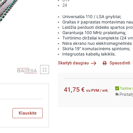
UTP
24
Universalūs 110 / LSA gnybtai;
Graitas ir paprastas montavimas na
Leidžia perduoti didelės spartos p
Garantuoja 100 MHz pralaidumą;
Tvirtinimo dirželiai komplekte (24 vnt
Nėra ekrano nuo elektromagnetinės 
Skirta 19” komutacinėms spintoms;
Integruotas kabelių laikiklis.
Skaityti daugiau
Spausdinti
41,75 €
Turime 
su PVM
/ vnt.
Pristat
Klauskite