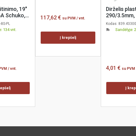
tinimo, 19"
Dirželis plast
A Schuko,
290/3.5mm, 
117,62 €
su PVM
/ vnt.
u, plastiko
Scame, 100 
-8S-PL
Kodas:
839.4330
 coreX
: 134 vnt.
Sandėlyje: 
Į krepšelį
4,01 €
 PVM
/ vnt.
su PVM
repšelį
Į krep