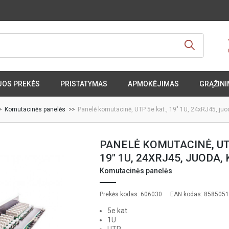
JOS PREKĖS
PRISTATYMAS
APMOKĖJIMAS
GRĄŽINI
Komutacinės panelės
Panelė komutacinė, UTP 5e kat., 19" 1U, 24xRJ45, juo
PANELĖ KOMUTACINĖ, UTP
19" 1U, 24XRJ45, JUODA,
Komutacinės panelės
Prekės kodas: 606030
EAN kodas: 858505
5e kat.
1U