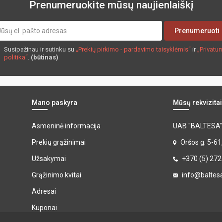
Prenumeruokite mūsų naujienlaiškį
Prenumeruoti
Susipažinau ir sutinku su
„Prekių pirkimo - pardavimo taisyklėmis“
ir
„Privatu
politika“
.
(būtinas)
Mano paskyra
Mūsų rekvizitai
Asmeninė informacija
UAB "BALTESA
Prekių grąžinimai
Oršos g. 5-61
Užsakymai
+370 (5) 27
Grąžinimo kvitai
info@baltesa
Adresai
Kuponai