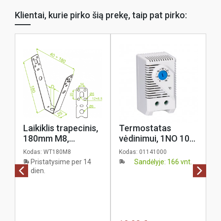
Klientai, kurie pirko šią prekę, taip pat pirko:
Laikiklis trapecinis,
Termostatas
J
180mm M8,
vėdinimui, 1NO 10A
k
metalinių kanalų
250VAC, 0...+60°C,
K
Kodas:
WT180M8
Kodas:
01141000
Ko
tvirtinimui prie lubų,
KTS
š
Pristatysime per 14
Sandėlyje: 166 vnt.
šalto cinkavimo,
B
dien.
Baks