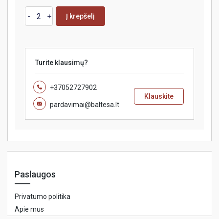
Į krepšelį
Turite klausimų?
+37052727902
Klauskite
pardavimai@baltesa.lt
Paslaugos
Privatumo politika
Apie mus