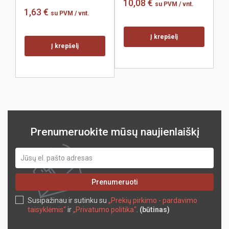
10,08 €
1
su PVM
/ vnt.
1,63 €
su PVM
/ vnt.
Į krepšelį
Į krepšelį
Prenumeruokite mūsų naujienlaiškį
Prenumeruoti
Susipažinau ir sutinku su
„Prekių pirkimo - pardavimo
taisyklėmis“
ir
„Privatumo politika“
.
(būtinas)