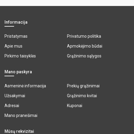
Informacija
Pristatymas
Privatumo politika
Apie mus
Apmokėjimo būdai
Pirkimo taisyklės
Grąžinimo sąlygos
Mano paskyra
Asmeninė informacija
Prekių grąžinimai
Užsakymai
Grąžinimo kvitai
Adresai
Kuponai
Mano pranešimai
Mūsų rekvizitai