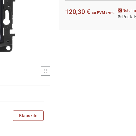
120,30 €
Neturim
su PVM
/ vnt.
Pristat
Klauskite