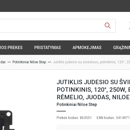
JOS PREKĖS
PRISTATYMAS
APMOKĖJIMAS
GRĄŽINI
zdai
Potinkiniai Niloe Step
Jutiklis judesio su šviestuvu, potinkinis, 120°, 
JUTIKLIS JUDESIO SU ŠV
POTINKINIS, 120°, 250W, 
RĖMELIO, JUODAS, NILOE
Potinkiniai Niloe Step
Prekės kodas: 863551
EAN kodas: 341497