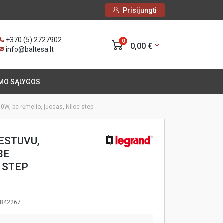
Prisijungti
+370 (5) 2727902
0
0,00 €
info@baltesa.lt
MO SĄLYGOS
250W, be rėmelio, juodas, Niloe step
IESTUVU,
BE
 STEP
1842267