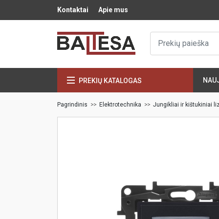
Kontaktai
Apie mus
NAU
PREKIŲ KATALOGAS
Pagrindinis
Elektrotechnika
Jungikliai ir kištukiniai li