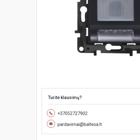
Turite klausimų?
+37052727902
pardavimai@baltesa.lt