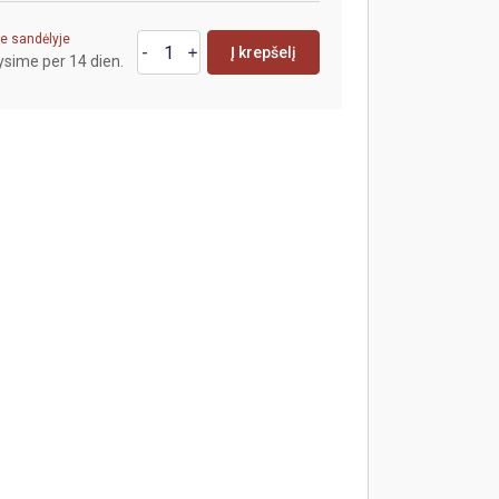
e sandėlyje
Į krepšelį
ysime per 14 dien.