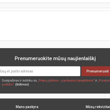
Prenumeruokite mūsų naujienlaiškį
Prenumeruoti
Susipažinau ir sutinku su
„Prekių pirkimo - pardavimo taisyklėmis“
ir
„Privatu
politika“
.
(būtinas)
Mano paskyra
Mūsų rekvizitai