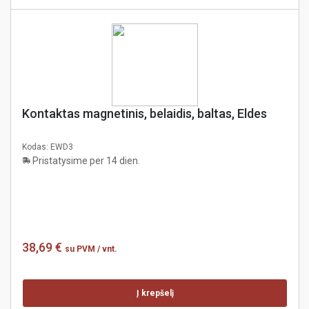
Kontaktas magnetinis, belaidis, baltas, Eldes
Kodas:
EWD3
Pristatysime per 14 dien.
38,69 €
su PVM
/ vnt.
Į krepšelį