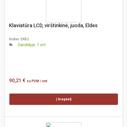
Klaviatūra LCD, virštinkinė, juoda, Eldes
Kodas:
EKB2
Sandėlyje: 1 vnt.
90,21 €
su PVM
/ vnt.
Į krepšelį