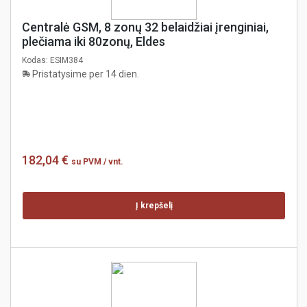
Centralė GSM, 8 zonų 32 belaidžiai įrenginiai,
plečiama iki 80zonų, Eldes
Kodas:
ESIM384
Pristatysime per 14 dien.
182,04 €
su PVM
/ vnt.
Į krepšelį