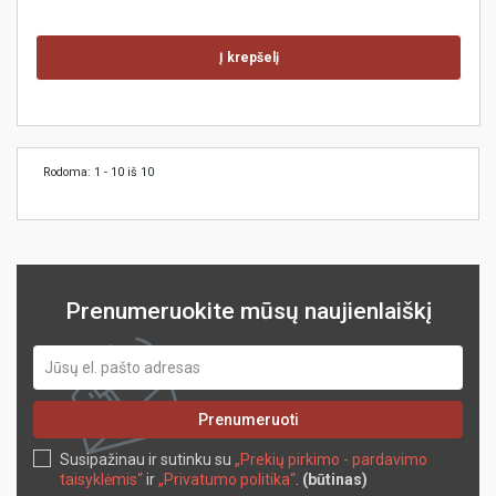
Į krepšelį
Rodoma: 1 - 10 iš 10
Prenumeruokite mūsų naujienlaiškį
Prenumeruoti
Susipažinau ir sutinku su
„Prekių pirkimo - pardavimo
taisyklėmis“
ir
„Privatumo politika“
.
(būtinas)