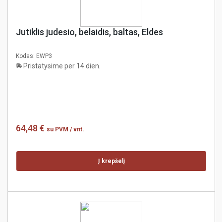
Jutiklis judesio, belaidis, baltas, Eldes
Kodas:
EWP3
Pristatysime per 14 dien.
64,48 €
su PVM
/ vnt.
Į krepšelį