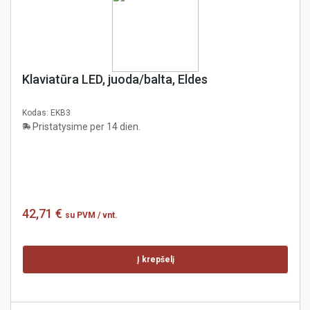
Klaviatūra LED, juoda/balta, Eldes
Kodas:
EKB3
Pristatysime per 14 dien.
42,71 €
su PVM
/ vnt.
Į krepšelį