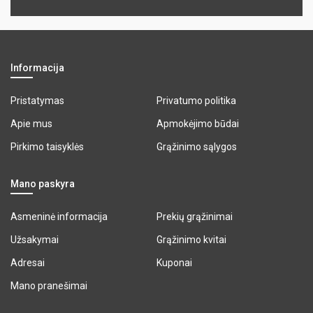
Informacija
Pristatymas
Privatumo politika
Apie mus
Apmokėjimo būdai
Pirkimo taisyklės
Grąžinimo sąlygos
Mano paskyra
Asmeninė informacija
Prekių grąžinimai
Užsakymai
Grąžinimo kvitai
Adresai
Kuponai
Mano pranešimai