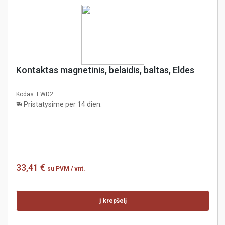
Kontaktas magnetinis, belaidis, baltas, Eldes
Kodas:
EWD2
Pristatysime per 14 dien.
33,41 €
su PVM
/ vnt.
Į krepšelį