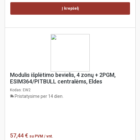
Į krepšelį
Modulis išplėtimo bevielis, 4 zonų + 2PGM,
ESIM364/PITBULL centralėms, Eldes
Kodas:
EW2
Pristatysime per 14 dien.
57,44 €
su PVM
/ vnt.