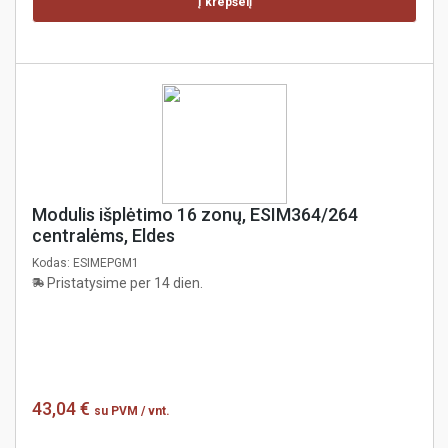
Į krepšelį
Modulis išplėtimo 16 zonų, ESIM364/264
centralėms, Eldes
Kodas:
ESIMEPGM1
Pristatysime per 14 dien.
43,04 €
su PVM
/ vnt.