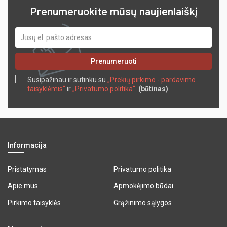
Prenumeruokite mūsų naujienlaiškį
Prenumeruoti
Susipažinau ir sutinku su
„Prekių pirkimo - pardavimo
taisyklėmis“
ir
„Privatumo politika“
.
(būtinas)
Informacija
Pristatymas
Privatumo politika
Apie mus
Apmokėjimo būdai
Pirkimo taisyklės
Grąžinimo sąlygos