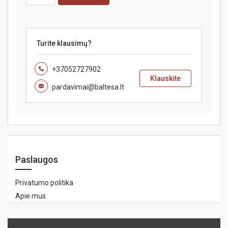
Turite klausimų?
+37052727902
Klauskite
pardavimai@baltesa.lt
Paslaugos
Privatumo politika
Apie mus