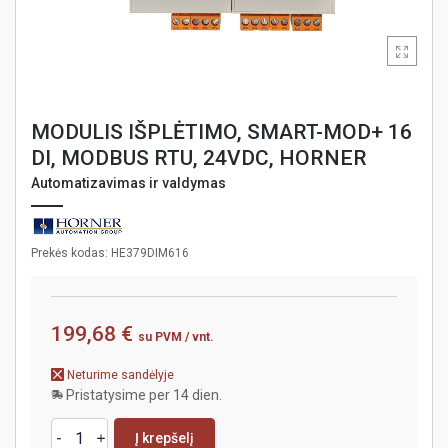
MODULIS IŠPLĖTIMO, SMART-MOD+ 16
DI, MODBUS RTU, 24VDC, HORNER
Automatizavimas ir valdymas
Prekės kodas: HE379DIM616
199,68 €
su PVM
/ vnt.
Neturime sandėlyje
Pristatysime per 14 dien.
Į krepšelį