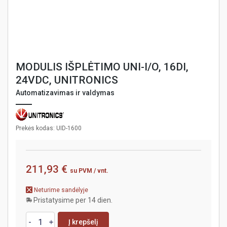
MODULIS IŠPLĖTIMO UNI-I/O, 16DI,
24VDC, UNITRONICS
Automatizavimas ir valdymas
Prekės kodas: UID-1600
211,93 €
su PVM
/ vnt.
Neturime sandėlyje
Pristatysime per 14 dien.
Į krepšelį