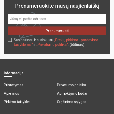
Prenumeruokite mūsų naujienlaiškį
Prenumeruoti
Susipažinau ir sutinku su
„Prekių pirkimo - pardavimo
taisyklėmis“
ir
„Privatumo politika“
.
(būtinas)
Informacija
Pristatymas
Privatumo politika
Apie mus
Apmokėjimo būdai
Pirkimo taisyklės
Grąžinimo sąlygos