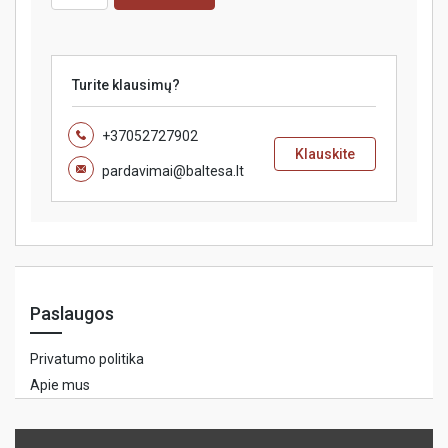
Turite klausimų?
+37052727902
Klauskite
pardavimai@baltesa.lt
Paslaugos
Privatumo politika
Apie mus