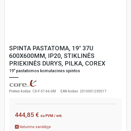
SPINTA PASTATOMA, 19" 37U
600X600MM, IP20, STIKLINĖS
PRIEKINĖS DURYS, PILKA, COREX
19" pastatomos komutacinės spintos
Prekės kodas: CX-F-37-66-GM
EAN kodas: 2010001230017
444,85 €
su PVM
/ vnt.
Neturime sandėlyje