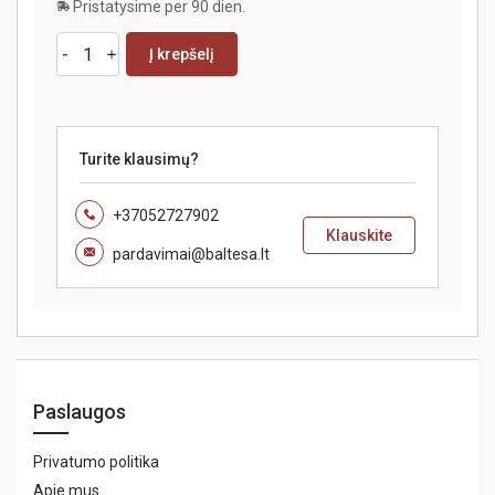
Pristatysime per 90 dien.
Į krepšelį
Turite klausimų?
+37052727902
Klauskite
pardavimai@baltesa.lt
Paslaugos
Privatumo politika
Apie mus