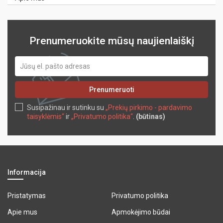
Prenumeruokite mūsų naujienlaiškį
Prenumeruoti
Susipažinau ir sutinku su
„Prekių pirkimo - pardavimo
taisyklėmis“
ir
„Privatumo politika“
.
(būtinas)
Informacija
Pristatymas
Privatumo politika
Apie mus
Apmokėjimo būdai