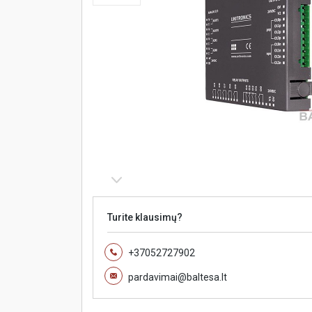
Turite klausimų?
+37052727902
pardavimai@baltesa.lt