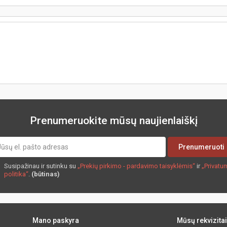
Prenumeruokite mūsų naujienlaiškį
Prenumeruoti
Susipažinau ir sutinku su
„Prekių pirkimo - pardavimo taisyklėmis“
ir
„Privatu
politika“
.
(būtinas)
Mano paskyra
Mūsų rekvizitai