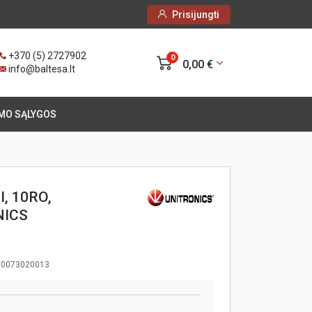
Prisijungti
+370 (5) 2727902
0
0,00 €
info@baltesa.lt
MO SĄLYGOS
, 10RO,
NICS
10073020013