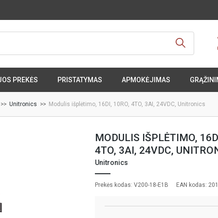
JOS PREKĖS
PRISTATYMAS
APMOKĖJIMAS
GRĄŽINI
Unitronics
Modulis išplėtimo, 16DI, 10RO, 4TO, 3AI, 24VDC, Unitronics
MODULIS IŠPLĖTIMO, 16DI
4TO, 3AI, 24VDC, UNITRO
Unitronics
Prekės kodas: V200-18-E1B
EAN kodas: 20