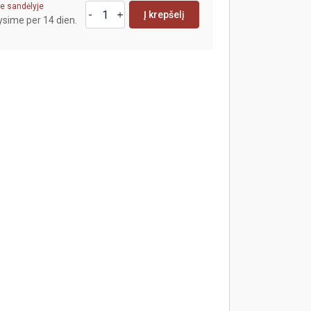
e sandėlyje
Į krepšelį
ysime per 14 dien.