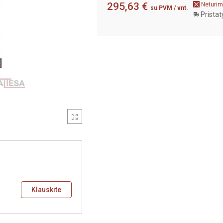
295,63 €
Neturim
su PVM
/ vnt.
Pristat
Klauskite