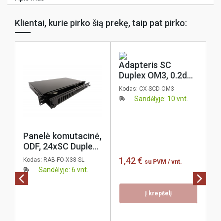
Klientai, kurie pirko šią prekę, taip pat pirko:
Adapteris SC
Duplex OM3, 0.2dB,
žydras, coreX
Kodas:
CX-SCD-OM3
Sandėlyje: 10 vnt.
Panelė komutacinė,
Š
ODF, 24xSC Duplex
j
jungtims, 19" 1U,
S
1,42 €
Kodas:
RAB-FO-X38-SL
Ko
su PVM
/ vnt.
ištraukiama,
5
Sandėlyje: 6 vnt.
metalinė, juoda,
L
KELine
K
Į krepšelį