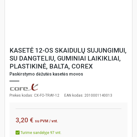
KASETĖ 12-OS SKAIDULŲ SUJUNGIMUI,
SU DANGTELIU, GUMINIAI LAIKIKLIAI,
PLASTIKINĖ, BALTA, COREX
Paskirstymo dėžutės kasetės movos
Prekės kodas: CX-FO-TRAY-12
EAN kodas: 2010001140013
3,20 €
su PVM
/ vnt.
Turime sandėlyje 97 vnt.