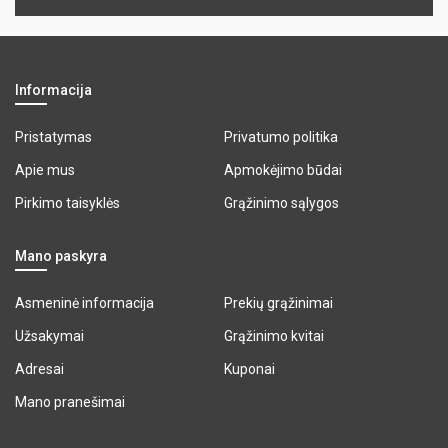
Informacija
Pristatymas
Privatumo politika
Apie mus
Apmokėjimo būdai
Pirkimo taisyklės
Grąžinimo sąlygos
Mano paskyra
Asmeninė informacija
Prekių grąžinimai
Užsakymai
Grąžinimo kvitai
Adresai
Kuponai
Mano pranešimai