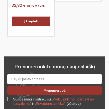
32,82 €
su PVM
/ vnt.
2
Į krepšelį
Prenumeruokite mūsų naujienlaiškį
Prenumeruoti
Susipažinau ir sutinku su
„Prekių pirkimo - pardavimo
taisyklėmis“
ir
„Privatumo politika“
.
(būtinas)