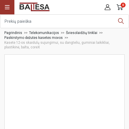
0
Pagrindinis
Telekomunikacijos
Šviesolaidžių tinklai
Paskirstymo dėžutės kasetės movos
Kasetė 12-os skaidulų sujungimui, su dangteliu, guminiai laikikliai,
plastikinė, balta, coreX