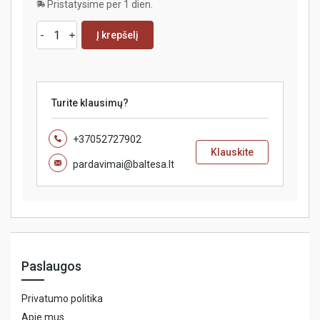
Pristatysime per 1 dien.
Į krepšelį
Turite klausimų?
+37052727902
Klauskite
pardavimai@baltesa.lt
Paslaugos
Privatumo politika
Apie mus