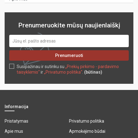
Prenumeruokite mūsų naujienlaiškį
Prenumeruoti
Susipažinau ir sutinku su
„Prekių pirkimo - pardavimo
taisyklėmis“
ir
„Privatumo politika“
.
(būtinas)
Informacija
Pristatymas
Privatumo politika
Apie mus
Apmokėjimo būdai