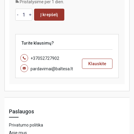
Pristatysime per 1 dien.
Į krepšelį
Turite klausimų?
+37052727902
Klauskite
pardavimai@baltesa.lt
Paslaugos
Privatumo politika
Apie mus