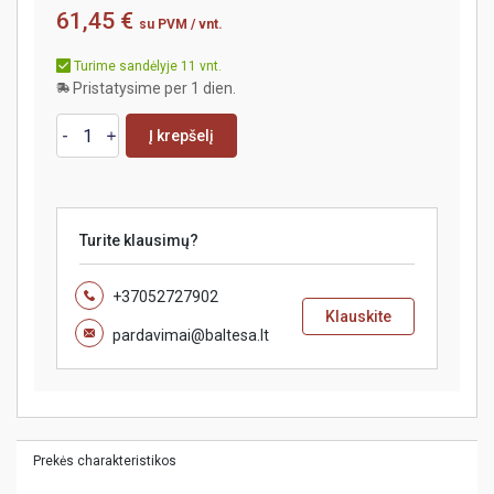
61,45 €
su PVM
/ vnt.
Turime sandėlyje 11 vnt.
Pristatysime per 1 dien.
Į krepšelį
Turite klausimų?
+37052727902
Klauskite
pardavimai@baltesa.lt
Prekės charakteristikos