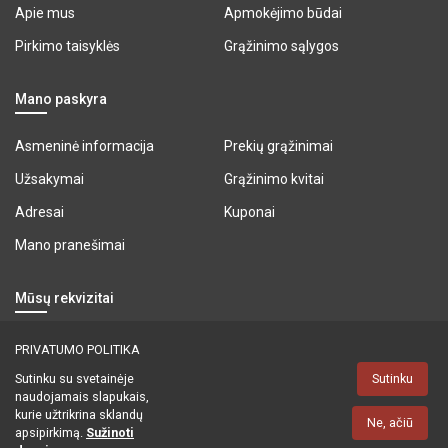
Apie mus
Apmokėjimo būdai
Pirkimo taisyklės
Grąžinimo sąlygos
Mano paskyra
Asmeninė informacija
Prekių grąžinimai
Užsakymai
Grąžinimo kvitai
Adresai
Kuponai
Mano pranešimai
Mūsų rekvizitai
UAB "BALTESA"
Oršos g. 5-61, Vilnius,
PRIVATUMO POLITIKA
09300
Sutinku su svetainėje
Sutinku
naudojamais slapukais,
+370 (5) 2727902
info@baltesa.lt
kurie užtrikrina sklandų
Ne, ačiū
apsipirkimą.
Sužinoti
© 2026 UAB "BALTESA". Visos teisės