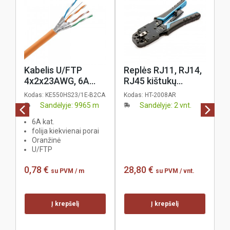
Kabelis U/FTP
Replės RJ11, RJ14,
K
4x2x23AWG, 6A
RJ45 kištukų
4
kat., B2ca - s1, d1,
užspaudimui,
L
Kodas:
KE550HS23/1E-B2CA
Kodas:
HT-2008AR
Ko
a1, LSOH, oranžinis,
KELine
K
Sandėlyje: 9965 m
Sandėlyje: 2 vnt.
KELine, 500m
6A kat.
folija kiekvienai porai
Oranžinė
U/FTP
0,78 €
28,80 €
0
su PVM
/ m
su PVM
/ vnt.
Į krepšelį
Į krepšelį