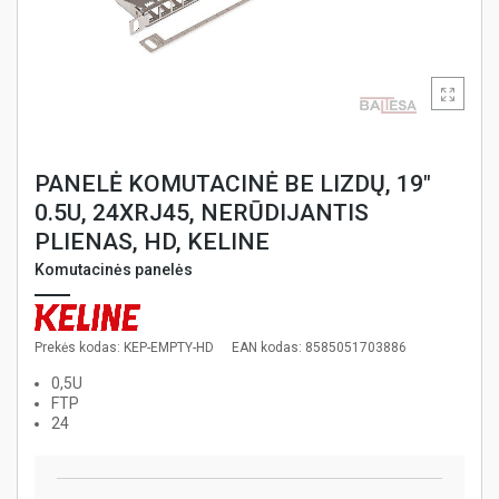
PANELĖ KOMUTACINĖ BE LIZDŲ, 19"
0.5U, 24XRJ45, NERŪDIJANTIS
PLIENAS, HD, KELINE
Komutacinės panelės
Prekės kodas: KEP-EMPTY-HD
EAN kodas: 8585051703886
0,5U
FTP
24