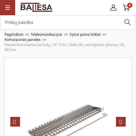
0
Pagrindinis
Telekomunikacijos
Vytos poros tinklai
Komutacinės panelės
Panelė komutacinė be lizdų, 19" 0.5U, 24xRJ45, nerūdijantis plienas, HD,
KELine