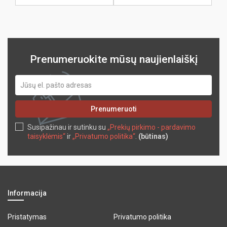
Prenumeruokite mūsų naujienlaiškį
Prenumeruoti
Susipažinau ir sutinku su
„Prekių pirkimo - pardavimo
taisyklėmis“
ir
„Privatumo politika“
.
(būtinas)
Informacija
Pristatymas
Privatumo politika