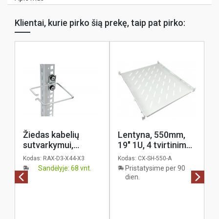
Klientai, kurie pirko šią prekę, taip pat pirko:
Žiedas kabelių
Lentyna, 550mm,
L
sutvarkymui,
19" 1U, 4 tvirtinimo
1
40x40mm, pilkas,
taškai, iki 50kg, su
t
Kodas:
RAX-D3-X44-X3
Kodas:
CX-SH-550-A
Ko
Triton
varžtų komplektu,
v
Sandėlyje: 68 vnt.
Pristatysime per 90
pilka, coreX
p
dien.