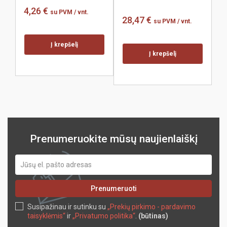
4,26 €
su PVM
/ vnt.
28,47 €
2
su PVM
/ vnt.
Į krepšelį
Į krepšelį
Prenumeruokite mūsų naujienlaiškį
Prenumeruoti
Susipažinau ir sutinku su
„Prekių pirkimo - pardavimo
taisyklėmis“
ir
„Privatumo politika“
.
(būtinas)