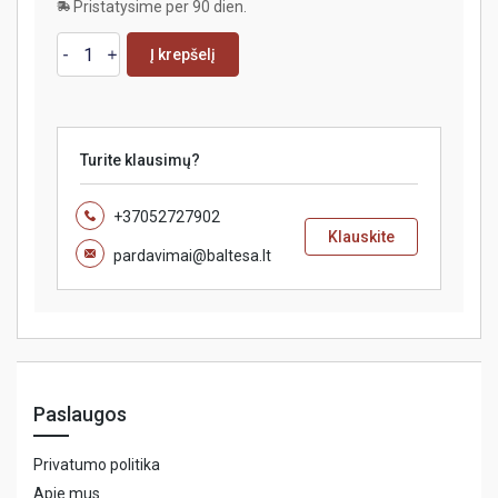
Pristatysime per 90 dien.
Į krepšelį
Turite klausimų?
+37052727902
Klauskite
pardavimai@baltesa.lt
Paslaugos
Privatumo politika
Apie mus