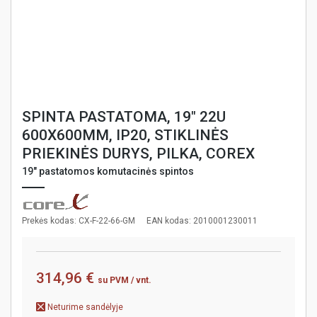
SPINTA PASTATOMA, 19" 22U
600X600MM, IP20, STIKLINĖS
PRIEKINĖS DURYS, PILKA, COREX
19" pastatomos komutacinės spintos
Prekės kodas: CX-F-22-66-GM
EAN kodas: 2010001230011
314,96 €
su PVM
/ vnt.
Neturime sandėlyje