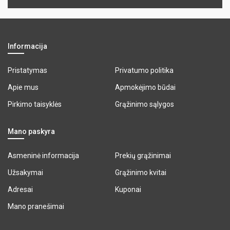
Informacija
Pristatymas
Privatumo politika
Apie mus
Apmokėjimo būdai
Pirkimo taisyklės
Grąžinimo sąlygos
Mano paskyra
Asmeninė informacija
Prekių grąžinimai
Užsakymai
Grąžinimo kvitai
Adresai
Kuponai
Mano pranešimai