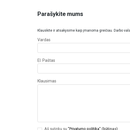
Parašykite mums
Klauskite ir atsakysime kaip įmanoma greičiau. Darbo vala
Vardas
El. Paštas
Klausimas
Aš sutinku su
"Privatumo politika"
(būtinas)